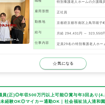
職種
特別養護老人ホームの介護職
雇用形態
正社員
勤務地
京都府京都市南区上鳥羽堀子町
給与
月給 294,431円 ～ 323,550
仕事内容
定員29名の特別養護老人ホー
気になる
員(正)◎年収500万円以上可能◎賞与年3回あり(4
◎未経験OK◎マイカー通勤OK｜社会福祉法人清和