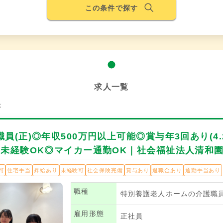
この条件で探す
求人一覧
示
員(正)◎年収500万円以上可能◎賞与年3回あり(4
◎未経験OK◎マイカー通勤OK｜社会福祉法人清和
可
住宅手当
昇給あり
未経験可
社会保険完備
賞与あり
退職金あり
通勤手当あり
職種
特別養護老人ホームの介護職
雇用形態
正社員