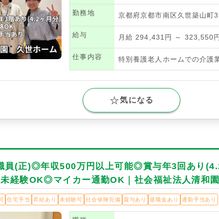
勤務地
京都府京都市南区久世築山町3
給与
月給 294,431円 ～ 323,550
仕事内容
特別養護老人ホームでの介護
気になる
員(正)◎年収500万円以上可能◎賞与年3回あり(4
◎未経験OK◎マイカー通勤OK｜社会福祉法人清和
可
住宅手当
昇給あり
未経験可
社会保険完備
賞与あり
退職金あり
通勤手当あり