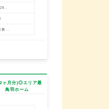
28…
円
業務
…
.2ヶ月分)◎エリア最
園 鳥羽ホーム