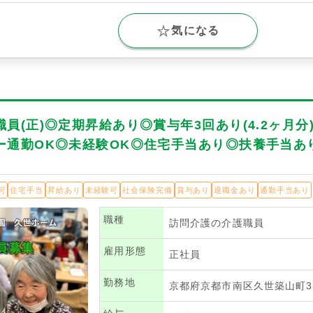
気になる
員(正)◎定期昇給あり◎賞与年3回あり(4.2ヶ月分)
ー通勤OK◎未経験OK◎住宅手当あり◎扶養手当あ
可
住宅手当
昇給あり
未経験可
社会保険完備
賞与あり
退職金あり
通勤手当あり
職種
訪問介護の介護職員
雇用形態
正社員
勤務地
京都府京都市南区久世築山町3