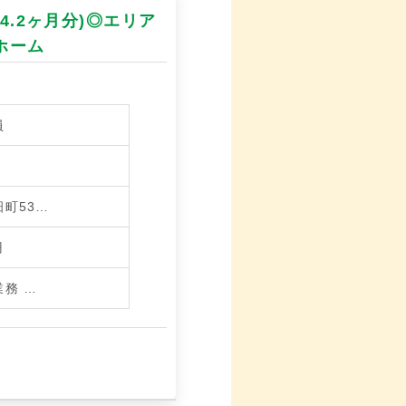
4.2ヶ月分)◎エリア
ホーム
員
町53…
円
業務
…