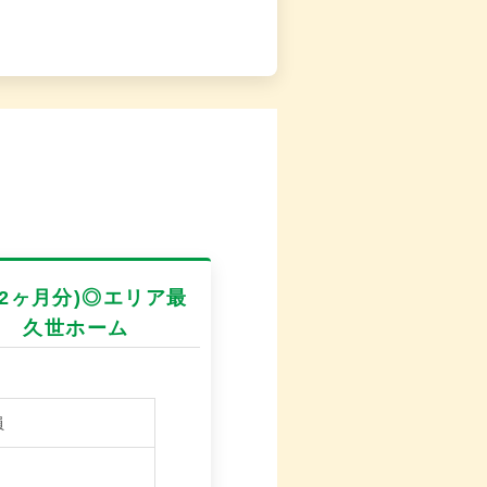
.2ヶ月分)◎エリア最
園 久世ホーム
員