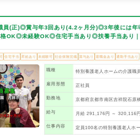
員(正)◎賞与年3回あり(4.2ヶ月分)◎3年後には年
資格OK◎未経験OK◎住宅手当あり◎扶養手当あり
可
住宅手当
昇給あり
未経験可
社会保険完備
賞与あり
退職金あり
通勤手当あり
職種
特別養護老人ホームの介護職
雇用形態
正社員
勤務地
京都府京都市南区吉祥院石原橋
給与
月給 291,176円 ～ 320,116
仕事内容
定員100名の特別養護老人ホ