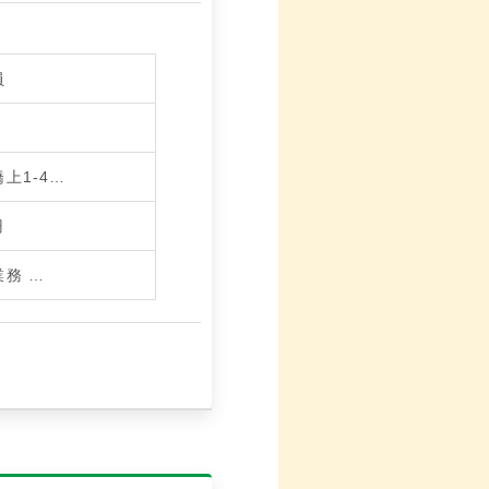
員
上1-4…
円
業務
…