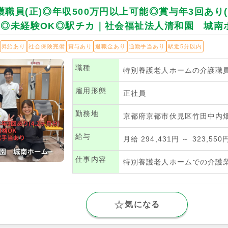
職員(正)◎年収500万円以上可能◎賞与年3回あり(
K◎未経験OK◎駅チカ｜社会福祉法人清和園 城南
昇給あり
社会保険完備
賞与あり
退職金あり
通勤手当あり
駅近5分以内
職種
特別養護老人ホームの介護職
雇用形態
正社員
勤務地
京都府京都市伏見区竹田中内畑
給与
月給 294,431円 ～ 323,550
仕事内容
特別養護老人ホームでの介護
気になる