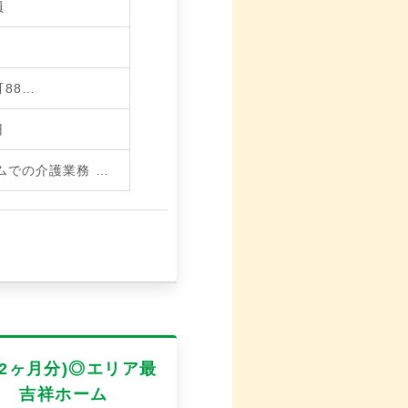
員
88…
円
ムでの介護業務
…
.2ヶ月分)◎エリア最
園 吉祥ホーム