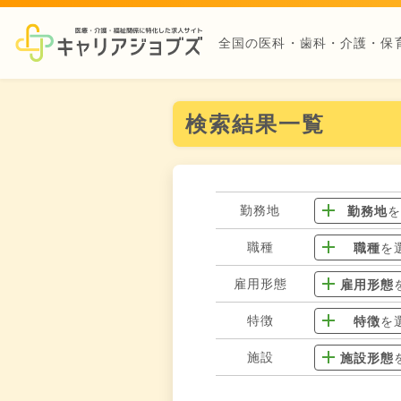
全国の医科・歯科・介護・保
検索結果一覧
勤務地
勤務地
職種
職種
を
雇用形態
雇用形態
特徴
特徴
を
施設
施設形態