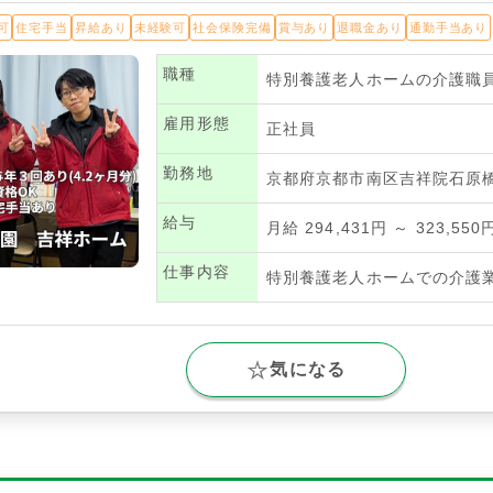
可
住宅手当
昇給あり
未経験可
社会保険完備
賞与あり
退職金あり
通勤手当あり
職種
特別養護老人ホームの介護職
雇用形態
正社員
勤務地
京都府京都市南区吉祥院石原橋
給与
月給 294,431円 ～ 323,550
仕事内容
特別養護老人ホームでの介護
気になる