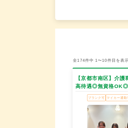
全174件中 1〜10件目を表
【京都市南区】介護職
高待遇◎無資格OK
ブランク可
マイカー通勤