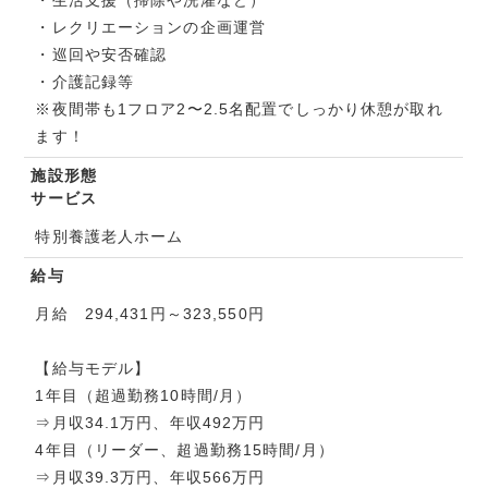
・生活支援（掃除や洗濯など）
・レクリエーションの企画運営
・巡回や安否確認
・介護記録等
※夜間帯も1フロア2〜2.5名配置でしっかり休憩が取れ
ます！
施設形態
サービス
特別養護老人ホーム
給与
月給 294,431円～323,550円
【給与モデル】
1年目（超過勤務10時間/月）
⇒月収34.1万円、年収492万円
4年目（リーダー、超過勤務15時間/月）
⇒月収39.3万円、年収566万円