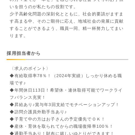
いを担うのが私たちの役割です。
少子高齢化問題の深刻化とともに、社会的要請がますま
す高まる中、そのご期待に応え、地域社会の発展に貢献
することができるよう、職員一同、精一杯努力してまい
ります。
採用担当者から
〈求人のポイント〉
◆有給取得率78％！（2024年実績）しっかり休める職
場です♪
◆年間休日113日！希望休・連休取得可能でワークライ
フバランス充実！
◆昇給あり♪賞与年3回支給でモチベーションアップ！
◆訪問介護員外勤手当あり♪
◆子育て中の方はお子さんの予定優先でＯＫ！
◆産休・育休を取られてからの職場復帰率100％！
◆通勤手当あり！財布に嬉しいゆとりができます！