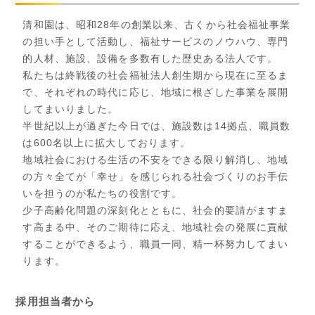
清和園は、昭和28年の創業以来、古くから社会福祉事業
の担い手として活動し、福祉サービスのノウハウ、専門
的人材、施設、設備を多数有した歴史ある法人です。
私たちは終戦後の社会福祉法人創生期から現在に至るま
で、それぞれの時代に応じ、地域に根ざした事業を展開
してまいりました。
半世紀以上が過ぎた今日では、施設数は14拠点、職員数
は600名以上に拡大しております。
地域社会における生活の不安をできる限り解消し、地域
の方々全てが「幸せ」を感じられる社会づくりのお手伝
いを担うのが私たちの役割です。
少子高齢化問題の深刻化とともに、社会的要請がますま
す高まる中、そのご期待に応え、地域社会の発展に貢献
することができるよう、職員一同、精一杯努力してまい
ります。
採用担当者から