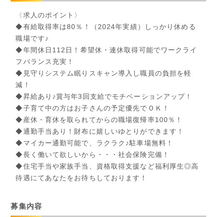
〈求人のポイント〉
◆有給取得率は80％！（2024年実績）しっかり休める
職場です♪
◆年間休日112日！希望休・連休取得可能でワークライ
フバランス充実！
◆見守りシステム眠りスキャン導入し職員の負担を軽
減！
◆昇給あり♪賞与年3回支給でモチベーションアップ！
◆子育て中の方はお子さんの予定優先でＯＫ！
◆産休・育休を取られてからの職場復帰率100％！
◆通勤手当あり！財布に嬉しいゆとりができます！
◆マイカー通勤可能で、ラクラク♪駐車場無料！
◆長く働いて欲しいから・・・社会保険完備！
◆住宅手当や家族手当、資格取得支援など福利厚生◎高
待遇にてあなたをお待ちしております！
募集内容