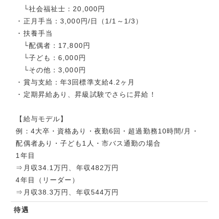
└社会福祉士：20,000円
・正月手当：3,000円/日（1/1～1/3）
・扶養手当
└配偶者：17,800円
└子ども：6,000円
└その他：3,000円
・賞与支給：年3回標準支給4.2ヶ月
・定期昇給あり、昇級試験でさらに昇給！
【給与モデル】
例：4大卒・資格あり・夜勤6回・超過勤務10時間/月・
配偶者あり・子ども1人・市バス通勤の場合
1年目
⇒月収34.1万円、年収482万円
4年目（リーダー）
⇒月収38.3万円、年収544万円
待遇