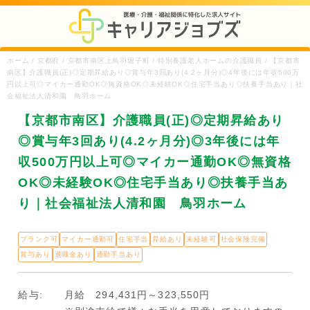
ホーム / 京都府 / 京都市南区上鳥羽堀子町 / 特別養護老人ホームの介護職員 / 【京都市
南区】介護職員(正)◎定期昇給あり◎賞与年3回あり(4.2ヶ月分)◎4年後には年収500万
円以上可◎マイカー通勤OK◎無資格OK◎未経験OK◎住宅手当あり◎扶養手当あり｜社
会福祉法人清和園 鳥羽ホーム
【京都市南区】介護職員(正)◎定期昇給あり
◎賞与年3回あり(4.2ヶ月分)◎3年後には年
収500万円以上可◎マイカー通勤OK◎無資格
OK◎未経験OK◎住宅手当あり◎扶養手当あ
り｜社会福祉法人清和園 鳥羽ホーム
ブランク可
マイカー通勤可
住宅手当
昇給あり
未経験可
社会保険完備
賞与あり
退職金あり
通勤手当あり
給与:
月給 294,431円～323,550円