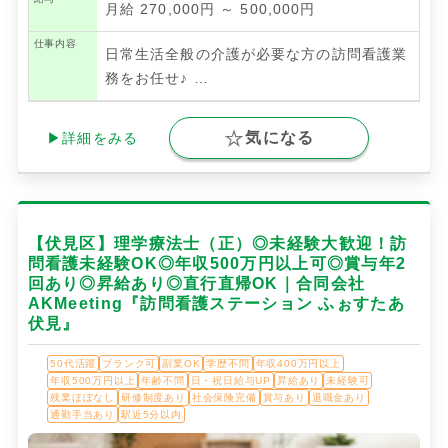
月給 270,000円 ～ 500,000円
仕事内容
日常生活全般の介護が必要な方の訪問看護業
務をお任せ♪
…
気になる
▶詳細をみる
【伏見区】理学療法士（正）◎未経験大歓迎！訪
問看護未経験OK◎年収500万円以上可◎賞与年2
回あり◎昇給あり◎直行直帰OK｜合同会社
AKMeeting『訪問看護ステーション ふぉすたあ
伏見』
50代活躍
ブランク可
副業OK
学歴不問
年収400万円以上
年収500万円以上
年齢不問
日・祝日給与UP
昇給あり
未経験可
残業ほぼなし
研修制度あり
社会保険完備
賞与あり
退職金あり
通勤手当あり
駅近5分以内