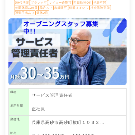
50代活躍
ブランク可
マイカー通勤可
即日勤務OK
学歴不問
年間休日120日
昇給あり
未経験可
残業ほぼなし
社会保険完備
通勤手当あり
週休2日
職種
サービス管理責任者
雇用形態
正社員
勤務地
兵庫県高砂市高砂町横町１０３３…
給与