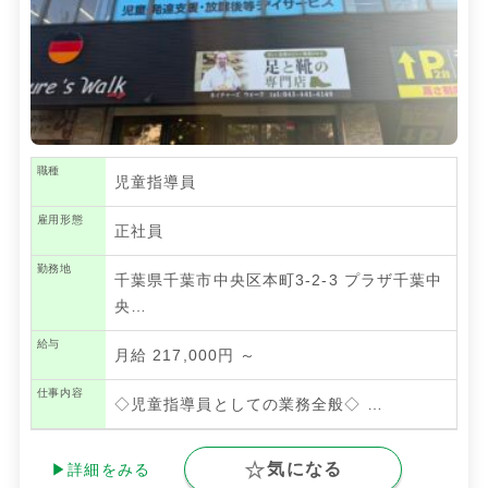
職種
児童指導員
雇用形態
正社員
勤務地
千葉県千葉市中央区本町3-2-3 プラザ千葉中
央…
給与
月給 217,000円 ～
仕事内容
◇児童指導員としての業務全般◇
…
気になる
▶詳細をみる