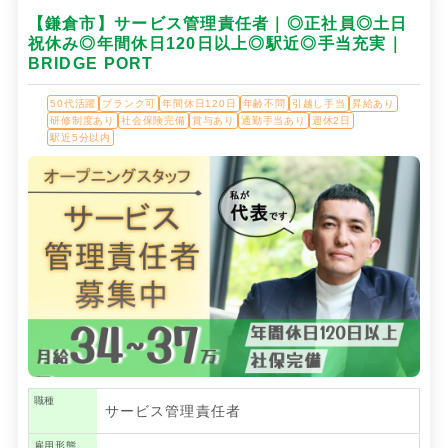
【鎌倉市】サービス管理責任者｜◎正社員◎土日
祝休み◎年間休日120日以上◎駅近◎手当充実｜
BRIDGE PORT
50代活躍
ブランク可
年間休日120日
年齢不問
引越し手当
昇給あり
研修制度あり
社会保険完備
賞与あり
通勤手当あり
週休2日
駅近5分以内
職種
サービス管理責任者
雇用形態