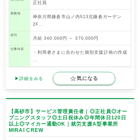
正社員
勤務地
神奈川県鎌倉市山ノ内513北鎌倉ガーデン
2F…
給与
月給 340,000円 ～ 370,000円
仕事内容
・利⽤者さまに合わせた個別⽀援計画の作成
…
気になる
▶詳細をみる
【高砂市】サービス管理責任者｜◎正社員◎オー
プニングスタッフ◎土日祝休み◎年間休日120日
以上◎マイカー通勤OK｜就労支援A型事業所
MIRAI CREW