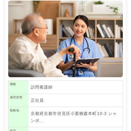
職種
訪問看護師
雇用形態
正社員
勤務地
京都府京都市伏見区小栗栖森本町10-3 シャ
ンポ…
給与