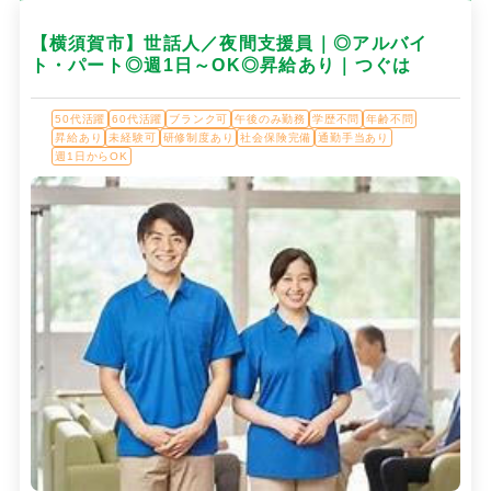
【横須賀市】世話人／夜間支援員｜◎アルバイ
ト・パート◎週1日～OK◎昇給あり｜つぐは
50代活躍
60代活躍
ブランク可
午後のみ勤務
学歴不問
年齢不問
昇給あり
未経験可
研修制度あり
社会保険完備
通勤手当あり
週1日からOK