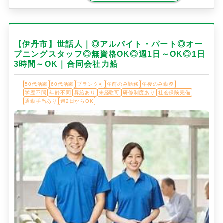
【伊丹市】世話人｜◎アルバイト・パート◎オー
プニングスタッフ◎無資格OK◎週1日～OK◎1日
3時間～OK｜合同会社力船
50代活躍
60代活躍
ブランク可
午前のみ勤務
午後のみ勤務
学歴不問
年齢不問
昇給あり
未経験可
研修制度あり
社会保険完備
通勤手当あり
週2日からOK