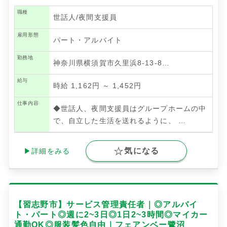
職種
世話人/夜間支援員
雇用形態
パート・アルバイト
勤務地
神奈川県横須賀市久里浜8-13-8…
給与
時給 1,162円 ～ 1,452円
仕事内容
◆世話人、夜間支援員はグループホームの中
で、自立した生活を送れるように、
…
気になる
▶詳細をみる
【習志野市】サービス管理責任者｜◎アルバイ
ト・パート◎週に2~3日◎1日2~3時間◎マイカー
通勤OK◎服装髪色自由｜フェアンベー鷺沼