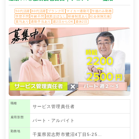
50代活躍
60代活躍
ブランク可
マイカー通勤可
午後のみ勤務
学歴不問
年齢不問
残業ほぼなし
研修制度あり
社会保険完備
賞与あり
通勤手当あり
週2日からOK
週休2日
職種
サービス管理責任者
雇用形態
パート・アルバイト
勤務地
千葉県習志野市鷺沼4丁目5-25…