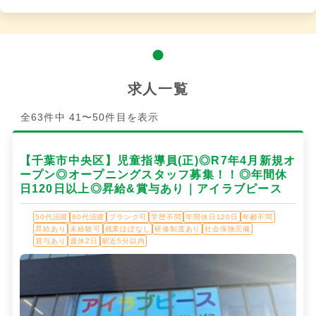
求人一覧
全63件中 41〜50件目を表示
【千葉市中央区】児童指導員(正)◎R7年4月新規オ
ープン◎オープニングスタッフ募集！！◎年間休
日120日以上◎昇給&賞与あり｜アイラブピース
50代活躍
60代活躍
ブランク可
学歴不問
年間休日120日
年齢不問
昇給あり
未経験可
残業ほぼなし
研修制度あり
社会保険完備
賞与あり
週休2日
駅近5分以内