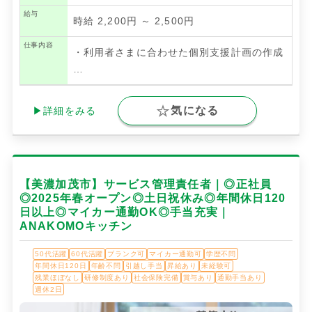
給与
時給 2,200円 ～ 2,500円
仕事内容
・利用者さまに合わせた個別支援計画の作成
…
気になる
▶詳細をみる
【美濃加茂市】サービス管理責任者｜◎正社員
◎2025年春オープン◎土日祝休み◎年間休日120
日以上◎マイカー通勤OK◎手当充実｜
ANAKOMOキッチン
50代活躍
60代活躍
ブランク可
マイカー通勤可
学歴不問
年間休日120日
年齢不問
引越し手当
昇給あり
未経験可
残業ほぼなし
研修制度あり
社会保険完備
賞与あり
通勤手当あり
週休2日