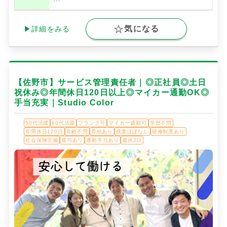
気になる
▶詳細をみる
【佐野市】サービス管理責任者｜◎正社員◎土日
祝休み◎年間休日120日以上◎マイカー通勤OK◎
手当充実｜Studio Color
50代活躍
60代活躍
ブランク可
マイカー通勤可
学歴不問
年間休日120日
年齢不問
昇給あり
残業ほぼなし
研修制度あり
社会保険完備
賞与あり
通勤手当あり
週休2日