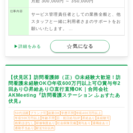
月給 300,000円 ～ 350,000円
仕事内容
サービス管理責任者としての業務全般と、他
スタッフと一緒に利用者さまのサポートをお
願いいたします。
…
気になる
▶詳細をみる
【伏見区】訪問看護師（正）◎未経験大歓迎！訪
問看護未経験OK◎年収600万円以上可◎賞与年2
回あり◎昇給あり◎直行直帰OK｜合同会社
AKMeeting『訪問看護ステーション ふぉすたあ
伏見』
50代活躍
ブランク可
副業OK
学歴不問
年収400万円以上
年収500万円以上
年齢不問
日・祝日給与UP
昇給あり
未経験可
残業ほぼなし
研修制度あり
社会保険完備
賞与あり
退職金あり
通勤手当あり
駅近5分以内