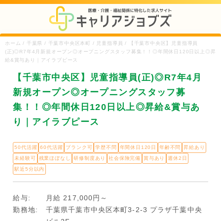
ホーム / 千葉県 / 千葉市中央区本町 / 児童指導員 / 【千葉市中央区】児童指導員
(正)◎R7年4月新規オープン◎オープニングスタッフ募集！！◎年間休日120日以上◎昇
給&賞与あり｜アイラブピース
【千葉市中央区】児童指導員(正)◎R7年4月
新規オープン◎オープニングスタッフ募
集！！◎年間休日120日以上◎昇給&賞与あ
り｜アイラブピース
50代活躍
60代活躍
ブランク可
学歴不問
年間休日120日
年齢不問
昇給あり
未経験可
残業ほぼなし
研修制度あり
社会保険完備
賞与あり
週休2日
駅近5分以内
給与:
月給 217,000円～
勤務地:
千葉県千葉市中央区本町3-2-3 プラザ千葉中央