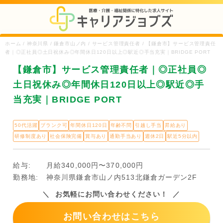
ホーム / 神奈川県 / 鎌倉市山ノ内 / サービス管理責任者 / 【鎌倉市】サービス管理責任
者｜◎正社員◎土日祝休み◎年間休日120日以上◎駅近◎手当充実｜BRIDGE PORT
【鎌倉市】サービス管理責任者｜◎正社員◎
土日祝休み◎年間休日120日以上◎駅近◎手
当充実｜BRIDGE PORT
50代活躍
ブランク可
年間休日120日
年齢不問
引越し手当
昇給あり
研修制度あり
社会保険完備
賞与あり
通勤手当あり
週休2日
駅近5分以内
給与:
月給340,000円〜370,000円
勤務地:
神奈川県鎌倉市山ノ内513北鎌倉ガーデン2F
お気軽にお問い合わせください！
お問い合わせはこちら