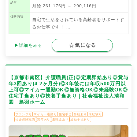
給与
月給 261,176円 ～ 290,116円
仕事内容
自宅で生活をされている高齢者をサポートす
るお仕事です！
…
気になる
▶詳細をみる
【京都市南区】介護職員(正)◎定期昇給あり◎賞与
年3回あり(4.2ヶ月分)◎3年後には年収500万円以
上可◎マイカー通勤OK◎無資格OK◎未経験OK◎
住宅手当あり◎扶養手当あり｜社会福祉法人清和
園 鳥羽ホーム
ブランク可
マイカー通勤可
住宅手当
昇給あり
未経験可
社会保険完備
賞与あり
退職金あり
通勤手当あり