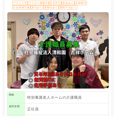
ブランク可
マイカー通勤可
住宅手当
昇給あり
未経験可
社会保険完備
賞与あり
退職金あり
通勤手当あり
職種
特別養護老人ホームの介護職員
雇用形態
正社員