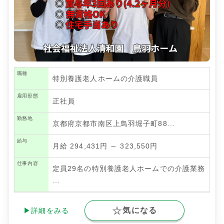
職種
特別養護老人ホームの介護職員
雇用形態
正社員
勤務地
京都府京都市南区上鳥羽堀子町88…
給与
月給 294,431円 ～ 323,550円
仕事内容
定員29名の特別養護老人ホームでの介護業務
…
気になる
▶詳細をみる