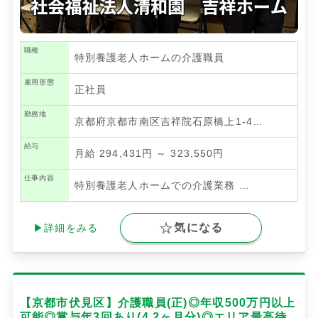
職種
特別養護老人ホームの介護職員
雇用形態
正社員
勤務地
京都府京都市南区吉祥院石原橋上1-4…
給与
月給 294,431円 ～ 323,550円
仕事内容
特別養護老人ホームでの介護業務
…
気になる
▶詳細をみる
【京都市伏見区】介護職員(正)◎年収500万円以上
可能◎賞与年3回あり(4.2ヶ月分)◎エリア最高待