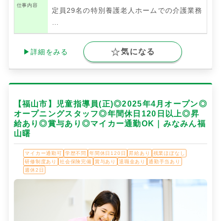
仕事内容
定員29名の特別養護老人ホームでの介護業務
…
気になる
▶詳細をみる
【福山市】児童指導員(正)◎2025年4月オープン◎
オープニングスタッフ◎年間休日120日以上◎昇
給あり◎賞与あり◎マイカー通勤OK｜みなみん福
山曙
マイカー通勤可
学歴不問
年間休日120日
昇給あり
残業ほぼなし
研修制度あり
社会保険完備
賞与あり
退職金あり
通勤手当あり
週休2日