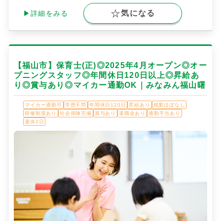
気になる
▶詳細をみる
【福山市】保育士(正)◎2025年4月オープン◎オー
プニングスタッフ◎年間休日120日以上◎昇給あ
り◎賞与あり◎マイカー通勤OK｜みなみん福山曙
マイカー通勤可
学歴不問
年間休日120日
昇給あり
残業ほぼなし
研修制度あり
社会保険完備
賞与あり
退職金あり
通勤手当あり
週休2日