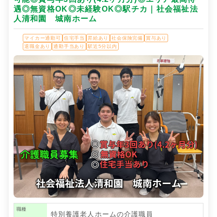
遇◎無資格OK◎未経験OK◎駅チカ｜社会福祉法
人清和園 城南ホーム
マイカー通勤可
住宅手当
昇給あり
社会保険完備
賞与あり
退職金あり
通勤手当あり
駅近5分以内
職種
特別養護老人ホームの介護職員