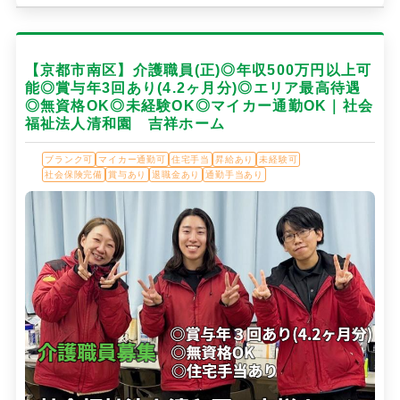
【京都市南区】介護職員(正)◎年収500万円以上可
能◎賞与年3回あり(4.2ヶ月分)◎エリア最高待遇
◎無資格OK◎未経験OK◎マイカー通勤OK｜社会
福祉法人清和園 吉祥ホーム
ブランク可
マイカー通勤可
住宅手当
昇給あり
未経験可
社会保険完備
賞与あり
退職金あり
通勤手当あり