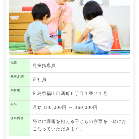
職種
児童指導員
雇用形態
正社員
勤務地
広島県福山市曙町５丁目１番２１号…
給与
月給 180,000円 ～ 360,000円
仕事内容
発達に課題を抱える子どもの療育を一緒にお
こなっていただきます。
…