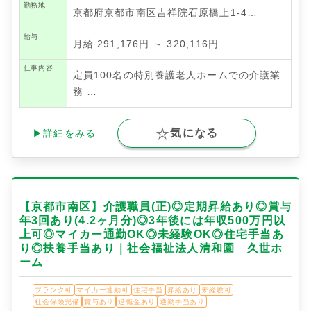
勤務地
京都府京都市南区吉祥院石原橋上1-4…
給与
月給 291,176円 ～ 320,116円
仕事内容
定員100名の特別養護老人ホームでの介護業
務
…
気になる
▶詳細をみる
【京都市南区】介護職員(正)◎定期昇給あり◎賞与
年3回あり(4.2ヶ月分)◎3年後には年収500万円以
上可◎マイカー通勤OK◎未経験OK◎住宅手当あ
り◎扶養手当あり｜社会福祉法人清和園 久世ホ
ーム
ブランク可
マイカー通勤可
住宅手当
昇給あり
未経験可
社会保険完備
賞与あり
退職金あり
通勤手当あり