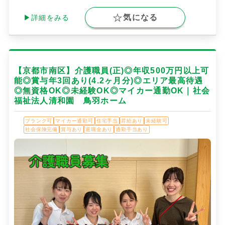
気になる
▶詳細をみる
【京都市南区】介護職員(正)◎年収500万円以上可
能◎賞与年3回あり(4.2ヶ月分)◎エリア最高待遇
◎無資格OK◎未経験OK◎マイカー通勤OK｜社会
福祉法人清和園 鳥羽ホーム
ブランク可
マイカー通勤可
住宅手当
昇給あり
未経験可
社会保険完備
賞与あり
退職金あり
通勤手当あり