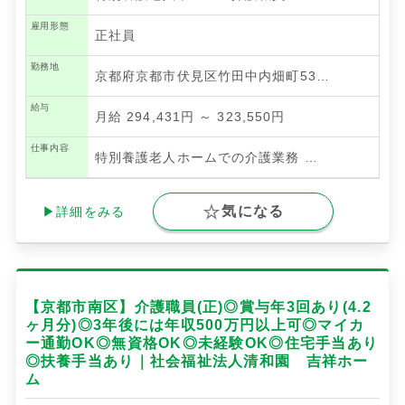
雇用形態
正社員
勤務地
京都府京都市伏見区竹田中内畑町53…
給与
月給 294,431円 ～ 323,550円
仕事内容
特別養護老人ホームでの介護業務
…
気になる
▶詳細をみる
【京都市南区】介護職員(正)◎賞与年3回あり(4.2
ヶ月分)◎3年後には年収500万円以上可◎マイカ
ー通勤OK◎無資格OK◎未経験OK◎住宅手当あり
◎扶養手当あり｜社会福祉法人清和園 吉祥ホー
ム