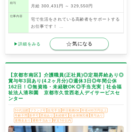
給与
月給 300,431円 ～ 329,550円
仕事内容
宅で生活をされている高齢者をサポートする
お仕事です！
…
気になる
▶詳細をみる
【京都市南区】介護職員(正社員)◎定期昇給あり◎
賞与年3回あり(4.2ヶ月分)◎週休3日◎年間公休
162日！◎無資格・未経験OK◎手当充実｜社会福
祉法人清和園 京都市久世西老人デイサービスセ
ンター
50代活躍
ブランク可
住宅手当
即日勤務OK
年収400万円以上
年齢不問
新卒可
昇給あり
未経験可
社会保険完備
賞与あり
退職金あり
通勤手当あり
駅近5分以内