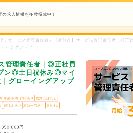
育の求人情報を多数掲載中！
町北俣 / サービス管理責任者 / 【曽於市】サービス管理責任者｜◎正
ローイングアップ
ス管理責任者｜◎正社員
ープン◎土日祝休み◎マイ
近｜グローイングアップ
問
年齢不問
昇給あり
残業ほぼなし
り
退職金あり
通勤手当あり
週休2日
350,000円