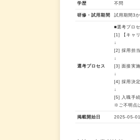
学歴
不問
研修・試用期間
試用期間3
■選考プロ
[1] 【
↓
[2] 採
↓
選考プロセス
[3] 面接実
↓
[4] 採用
↓
[5] 入職
※ご不明点
掲載開始日
2025-05-0