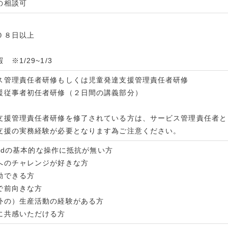
の相談可
０８日以上
※1/29~1/3
ス管理責任者研修もしくは児童発達支援管理責任者研修
援従事者初任者研修（２日間の講義部分）
支援管理責任者研修を修了されている方は、サービス管理責任者と
支援の実務経験が必要となります為ご注意ください。
Wordの基本的な操作に抵抗が無い方
へのチャレンジが好きな方
動できる方
で前向きな方
外の）生産活動の経験がある方
に共感いただける方