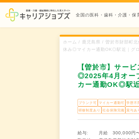
全国の医科・歯科・介護・保
ホーム / 鹿児島県 / 曽於市財部
休み◎マイカー通勤OK◎駅近｜グ
【曽於市】サービ
◎2025年4月オ
カー通勤OK◎駅
ブランク可
マイカー通勤可
学歴不
研修制度あり
社会保険完備
賞与あ
給与:
月給 300,000円〜