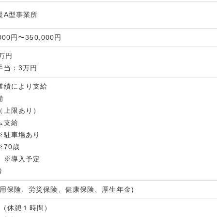
援A型事業所
000円〜350,000円
万円
手当：3万円
業績により支給
備
（上限あり）
ム支給
※駐車場あり
70歳
 ※導入予定
り
雇用保険、労災保険、健康保険、厚生年金)
:30（休憩１時間）