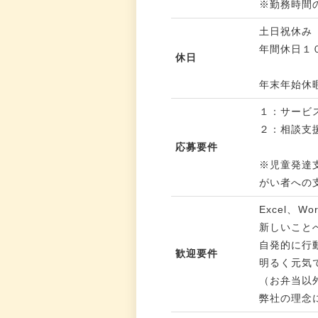
※勤務時間
土日祝休み
年間休日１
休日
年末年始休暇 
１：サービ
２：相談支
応募要件
※児童発達
がい者への
Excel、
新しいこと
自発的に行
歓迎要件
明るく元気
（お弁当以
弊社の理念