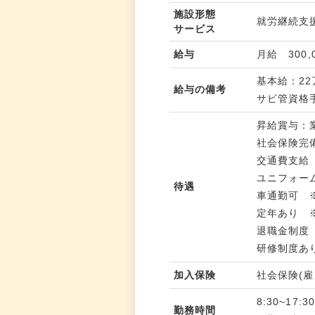
施設形態
就労継続支
サービス
給与
月給 300,
基本給：22
給与の備考
サビ管資格
昇給賞与：
社会保険完
交通費支給
ユニフォー
待遇
車通勤可 
定年あり ※
退職金制度
研修制度あ
加入保険
社会保険(
8:30~17
勤務時間