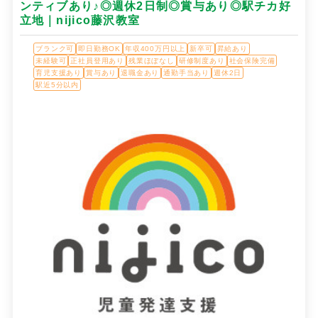
ンティブあり♪◎週休2日制◎賞与あり◎駅チカ好
立地｜nijico藤沢教室
ブランク可
即日勤務OK
年収400万円以上
新卒可
昇給あり
未経験可
正社員登用あり
残業ほぼなし
研修制度あり
社会保険完備
育児支援あり
賞与あり
退職金あり
通勤手当あり
週休2日
駅近5分以内