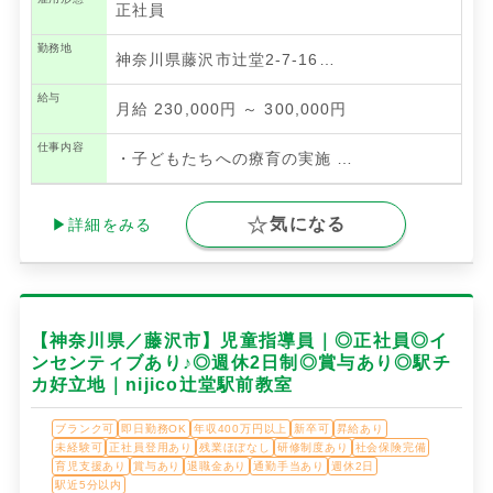
正社員
勤務地
神奈川県藤沢市辻堂2-7-16…
給与
月給 230,000円 ～ 300,000円
仕事内容
・子どもたちへの療育の実施
…
気になる
▶詳細をみる
【神奈川県／藤沢市】児童指導員｜◎正社員◎イ
ンセンティブあり♪◎週休2日制◎賞与あり◎駅チ
カ好立地｜nijico辻堂駅前教室
ブランク可
即日勤務OK
年収400万円以上
新卒可
昇給あり
未経験可
正社員登用あり
残業ほぼなし
研修制度あり
社会保険完備
育児支援あり
賞与あり
退職金あり
通勤手当あり
週休2日
駅近5分以内