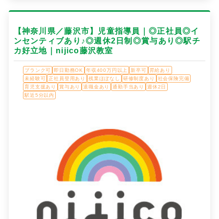
【神奈川県／藤沢市】児童指導員｜◎正社員◎イ
ンセンティブあり♪◎週休2日制◎賞与あり◎駅チ
カ好立地｜nijico藤沢教室
ブランク可
即日勤務OK
年収400万円以上
新卒可
昇給あり
未経験可
正社員登用あり
残業ほぼなし
研修制度あり
社会保険完備
育児支援あり
賞与あり
退職金あり
通勤手当あり
週休2日
駅近5分以内