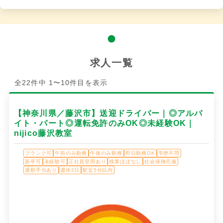
求人一覧
全22件中 1〜10件目を表示
【神奈川県／藤沢市】送迎ドライバー｜◎アルバ
イト・パート◎運転免許のみOK◎未経験OK｜
nijico藤沢教室
ブランク可
午前のみ勤務
午後のみ勤務
即日勤務OK
学歴不問
新卒可
未経験可
正社員登用あり
残業ほぼなし
社会保険完備
通勤手当あり
週休2日
駅近5分以内