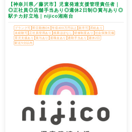
【神奈川県／藤沢市】児童発達支援管理責任者｜
◎正社員◎店舗手当あり◎週休2日制◎賞与あり◎
駅チカ好立地｜nijico湘南台
ブランク可
即日勤務OK
年収400万円以上
新卒可
昇給あり
未経験可
正社員登用あり
残業ほぼなし
研修制度あり
社会保険完備
育児支援あり
賞与あり
退職金あり
通勤手当あり
週休2日
駅近5分以内