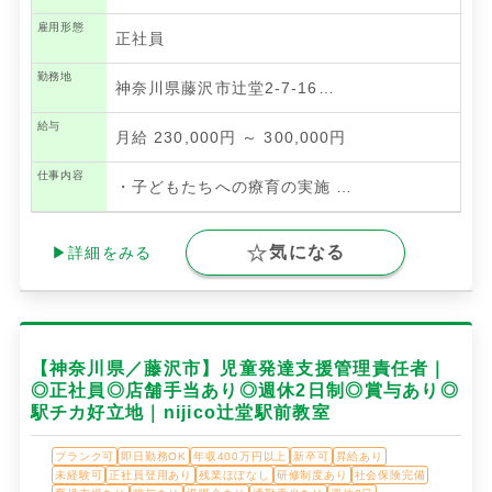
雇用形態
正社員
勤務地
神奈川県藤沢市辻堂2-7-16…
給与
月給 230,000円 ～ 300,000円
仕事内容
・子どもたちへの療育の実施
…
気になる
▶詳細をみる
【神奈川県／藤沢市】児童発達支援管理責任者｜
◎正社員◎店舗手当あり◎週休2日制◎賞与あり◎
駅チカ好立地｜nijico辻堂駅前教室
ブランク可
即日勤務OK
年収400万円以上
新卒可
昇給あり
未経験可
正社員登用あり
残業ほぼなし
研修制度あり
社会保険完備