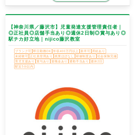
【神奈川県／藤沢市】児童発達支援管理責任者｜
◎正社員◎店舗手当あり◎週休2日制◎賞与あり◎
駅チカ好立地｜nijico藤沢教室
ブランク可
即日勤務OK
年収400万円以上
新卒可
昇給あり
未経験可
正社員登用あり
残業ほぼなし
研修制度あり
社会保険完備
育児支援あり
賞与あり
退職金あり
通勤手当あり
週休2日
駅近5分以内