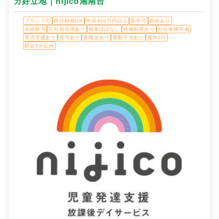
カ好立地｜nijico湘南台
ブランク可
即日勤務OK
年収400万円以上
新卒可
昇給あり
未経験可
正社員登用あり
残業ほぼなし
研修制度あり
社会保険完備
育児支援あり
賞与あり
退職金あり
通勤手当あり
週休2日
駅近5分以内