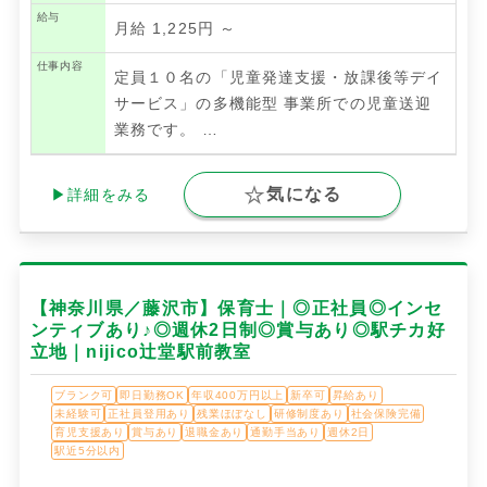
給与
月給 1,225円 ～
仕事内容
定員１０名の「児童発達支援・放課後等デイ
サービス」の多機能型 事業所での児童送迎
業務です。
…
気になる
▶詳細をみる
【神奈川県／藤沢市】保育士｜◎正社員◎インセ
ンティブあり♪◎週休2日制◎賞与あり◎駅チカ好
立地｜nijico辻堂駅前教室
ブランク可
即日勤務OK
年収400万円以上
新卒可
昇給あり
未経験可
正社員登用あり
残業ほぼなし
研修制度あり
社会保険完備
育児支援あり
賞与あり
退職金あり
通勤手当あり
週休2日
駅近5分以内