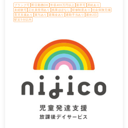
ブランク可
即日勤務OK
年収400万円以上
新卒可
昇給あり
未経験可
正社員登用あり
残業ほぼなし
研修制度あり
社会保険完備
育児支援あり
賞与あり
退職金あり
通勤手当あり
週休2日
駅近5分以内