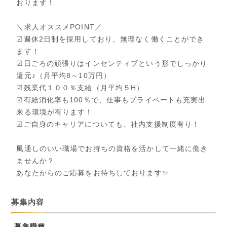
おります！
＼求人オススメPOINT／
☑週休2日制を採用しており、無理なく働くことができ
ます！
☑日ごろの頑張りはインセンティブという形でしっかり
還元♪（月平均8～10万円）
☑残業代１００％支給（月平均５H）
☑有給消化率も100％で、仕事もプライベートも充実出
来る環境が有ります！
☑ご自身のキャリアについても、社内支援制度有り！
風通しのいい職場でお持ちの資格を活かして一緒に働き
ませんか？
あなたからのご応募をお待ちしております✨
募集内容
募集職種