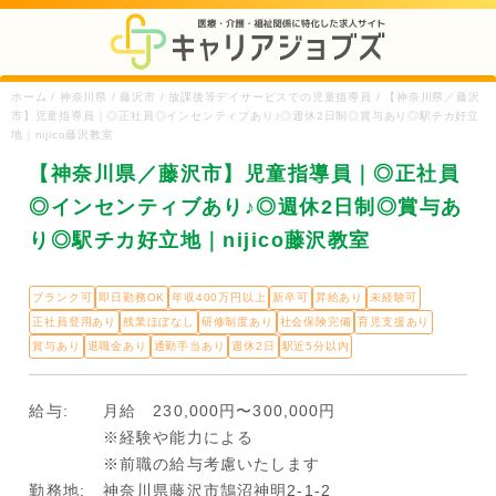
ホーム / 神奈川県 / 藤沢市 / 放課後等デイサービスでの児童指導員 / 【神奈川県／藤沢
市】児童指導員｜◎正社員◎インセンティブあり♪◎週休2日制◎賞与あり◎駅チカ好立
地｜nijico藤沢教室
【神奈川県／藤沢市】児童指導員｜◎正社員
◎インセンティブあり♪◎週休2日制◎賞与あ
り◎駅チカ好立地｜nijico藤沢教室
ブランク可
即日勤務OK
年収400万円以上
新卒可
昇給あり
未経験可
正社員登用あり
残業ほぼなし
研修制度あり
社会保険完備
育児支援あり
賞与あり
退職金あり
通勤手当あり
週休2日
駅近5分以内
給与:
月給 230,000円〜300,000円
※経験や能力による
※前職の給与考慮いたします
勤務地:
神奈川県藤沢市鵠沼神明2-1-2