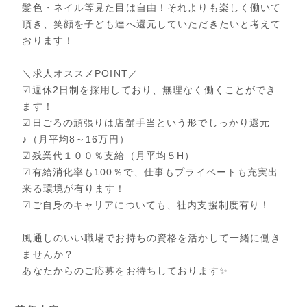
髪色・ネイル等見た目は自由！それよりも楽しく働いて
頂き、笑顔を子ども達へ還元していただきたいと考えて
おります！
＼求人オススメPOINT／
☑週休2日制を採用しており、無理なく働くことができ
ます！
☑日ごろの頑張りは店舗手当という形でしっかり還元
♪（月平均8～16万円）
☑残業代１００％支給（月平均５H）
☑有給消化率も100％で、仕事もプライベートも充実出
来る環境が有ります！
☑ご自身のキャリアについても、社内支援制度有り！
風通しのいい職場でお持ちの資格を活かして一緒に働き
ませんか？
あなたからのご応募をお待ちしております✨