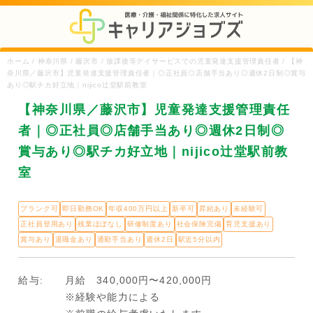
ホーム / 神奈川県 / 藤沢市 / 放課後等デイサービスでの児童発達支援管理責任者 / 【神
奈川県／藤沢市】児童発達支援管理責任者｜◎正社員◎店舗手当あり◎週休2日制◎賞与
あり◎駅チカ好立地｜nijico辻堂駅前教室
【神奈川県／藤沢市】児童発達支援管理責任
者｜◎正社員◎店舗手当あり◎週休2日制◎
賞与あり◎駅チカ好立地｜nijico辻堂駅前教
室
ブランク可
即日勤務OK
年収400万円以上
新卒可
昇給あり
未経験可
正社員登用あり
残業ほぼなし
研修制度あり
社会保険完備
育児支援あり
賞与あり
退職金あり
通勤手当あり
週休2日
駅近5分以内
給与:
月給 340,000円〜420,000円
※経験や能力による