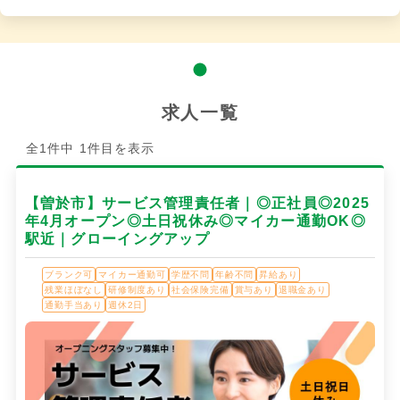
求人一覧
全1件中 1件目を表示
【曽於市】サービス管理責任者｜◎正社員◎2025
年4月オープン◎土日祝休み◎マイカー通勤OK◎
駅近｜グローイングアップ
ブランク可
マイカー通勤可
学歴不問
年齢不問
昇給あり
残業ほぼなし
研修制度あり
社会保険完備
賞与あり
退職金あり
通勤手当あり
週休2日