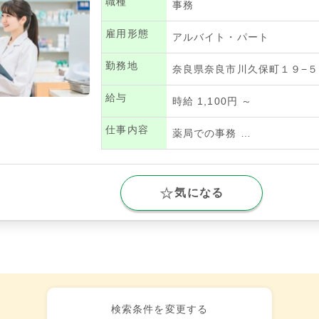
職種
事務
雇用形態
アルバイト・パート
勤務地
奈良県奈良市川久保町１９−５
給与
時給 1,100円 ～
仕事内容
薬局での事務
…
気になる
検索条件を変更する