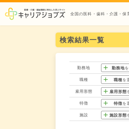
全国の医科・歯科・介護・保
検索結果一覧
勤務地
勤務地
職種
職種
を
雇用形態
雇用形態
特徴
特徴
を
施設
施設形態