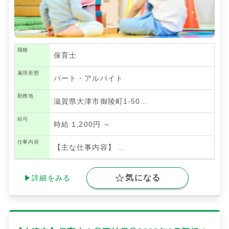
職種
保育士
雇用形態
パート・アルバイト
勤務地
滋賀県大津市御陵町1-50…
給与
時給 1,200円 ～
仕事内容
【主な仕事内容】
…
気になる
▶詳細をみる