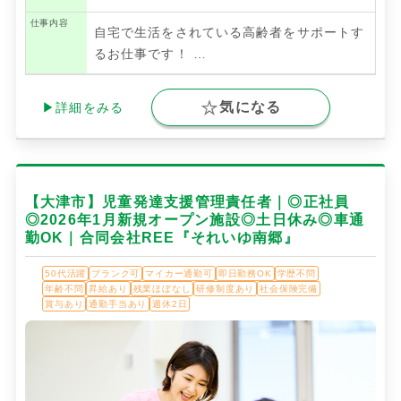
仕事内容
自宅で生活をされている高齢者をサポートす
るお仕事です！
…
気になる
▶詳細をみる
【大津市】児童発達支援管理責任者｜◎正社員
◎2026年1月新規オープン施設◎土日休み◎車通
勤OK｜合同会社REE『それいゆ南郷』
50代活躍
ブランク可
マイカー通勤可
即日勤務OK
学歴不問
年齢不問
昇給あり
残業ほぼなし
研修制度あり
社会保険完備
賞与あり
通勤手当あり
週休2日