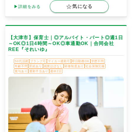
気になる
▶詳細をみる
【大津市】保育士｜◎アルバイト・パート◎週1日
～OK◎1日4時間～OK◎車通勤OK｜合同会社
REE『それいゆ』
50代活躍
ブランク可
マイカー通勤可
即日勤務OK
学歴不問
年齢不問
昇給あり
残業ほぼなし
研修制度あり
社会保険完備
賞与あり
通勤手当あり
週休2日