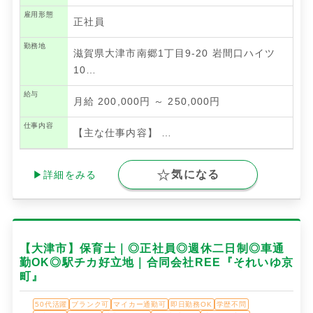
雇用形態
正社員
勤務地
滋賀県大津市南郷1丁目9-20 岩間口ハイツ
10…
給与
月給 200,000円 ～ 250,000円
仕事内容
【主な仕事内容】
…
気になる
▶詳細をみる
【大津市】保育士｜◎正社員◎週休二日制◎車通
勤OK◎駅チカ好立地｜合同会社REE『それいゆ京
町』
50代活躍
ブランク可
マイカー通勤可
即日勤務OK
学歴不問