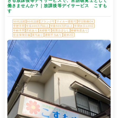
きる放課後等デイサービスで、言語聴覚士として
働きませんか？｜放課後等デイサービス こすも
す
50代活躍
60代活躍
ブランク可
マイカー通勤可
即日勤務OK
学歴不問
年収400万円以上
年収500万円以上
年間休日120日
年齢不問
昇給あり
未経験可
残業ほぼなし
研修制度あり
社会保険完備
賞与あり
通勤手当あり
週休2日