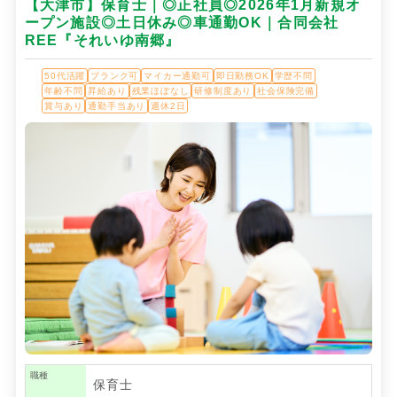
【大津市】保育士｜◎正社員◎2026年1月新規オ
ープン施設◎土日休み◎車通勤OK｜合同会社
REE『それいゆ南郷』
50代活躍
ブランク可
マイカー通勤可
即日勤務OK
学歴不問
年齢不問
昇給あり
残業ほぼなし
研修制度あり
社会保険完備
賞与あり
通勤手当あり
週休2日
職種
保育士