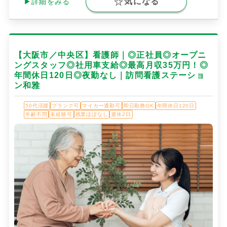
気になる
▶詳細をみる
【大阪市／中央区】看護師｜◎正社員◎オープニ
ングスタッフ◎社用車支給◎最高月収35万円！◎
年間休日120日◎夜勤なし｜訪問看護ステーショ
ン和雅
50代活躍
ブランク可
マイカー通勤可
即日勤務OK
年間休日120日
年齢不問
未経験可
残業ほぼなし
週休2日