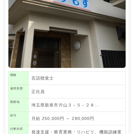
職種
言語聴覚士
雇用形態
正社員
勤務地
埼玉県新座市片山３－５－２８…
給与
月給 250,000円 ～ 280,000円
仕事内容
発達支援・療育業務・リハビリ、機能訓練業