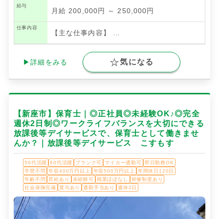
給与
月給 200,000円 ～ 250,000円
仕事内容
【主な仕事内容】
…
気になる
▶詳細をみる
【新座市】保育士｜◎正社員◎未経験OK♪◎完全
週休2日制◎ワークライフバランスを大切にできる
放課後等デイサービスで、保育士として働きませ
んか？｜放課後等デイサービス こすもす
50代活躍
60代活躍
ブランク可
マイカー通勤可
即日勤務OK
学歴不問
年収400万円以上
年収500万円以上
年間休日120日
年齢不問
昇給あり
未経験可
残業ほぼなし
研修制度あり
社会保険完備
賞与あり
通勤手当あり
週休2日