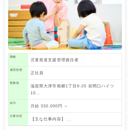
職種
児童発達支援管理責任者
雇用形態
正社員
勤務地
滋賀県大津市南郷1丁目9-20 岩間口ハイツ
10…
給与
月給 330,000円 ～
仕事内容
【主な仕事内容】
…