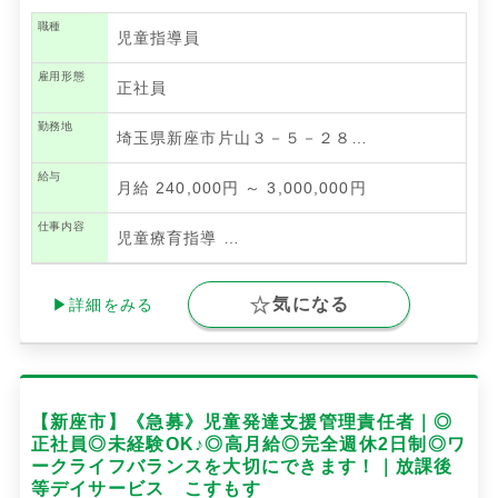
職種
児童指導員
雇用形態
正社員
勤務地
埼玉県新座市片山３－５－２８…
給与
月給 240,000円 ～ 3,000,000円
仕事内容
児童療育指導
…
気になる
▶詳細をみる
【新座市】《急募》児童発達支援管理責任者｜◎
正社員◎未経験OK♪◎高月給◎完全週休2日制◎ワ
ークライフバランスを大切にできます！｜放課後
等デイサービス こすもす