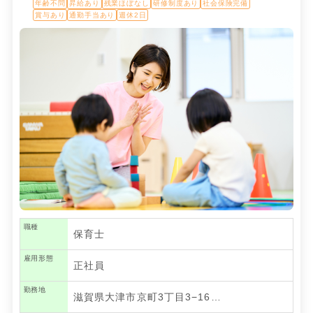
年齢不問
昇給あり
残業ほぼなし
研修制度あり
社会保険完備
賞与あり
通勤手当あり
週休2日
職種
保育士
雇用形態
正社員
勤務地
滋賀県大津市京町3丁目3−16…