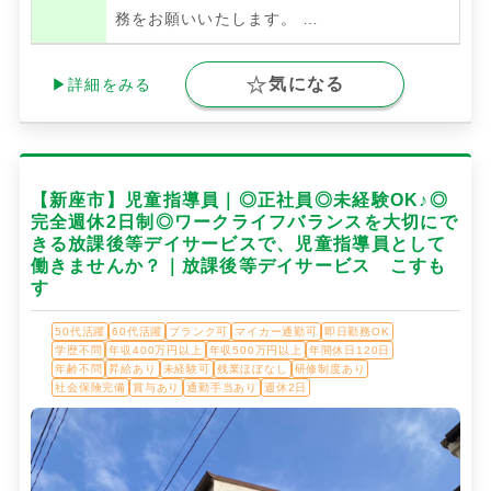
務をお願いいたします。
…
気になる
▶詳細をみる
【新座市】児童指導員｜◎正社員◎未経験OK♪◎
完全週休2日制◎ワークライフバランスを大切にで
きる放課後等デイサービスで、児童指導員として
働きませんか？｜放課後等デイサービス こすも
す
50代活躍
60代活躍
ブランク可
マイカー通勤可
即日勤務OK
学歴不問
年収400万円以上
年収500万円以上
年間休日120日
年齢不問
昇給あり
未経験可
残業ほぼなし
研修制度あり
社会保険完備
賞与あり
通勤手当あり
週休2日