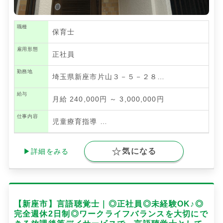
職種
保育士
雇用形態
正社員
勤務地
埼玉県新座市片山３－５－２８…
給与
月給 240,000円 ～ 3,000,000円
仕事内容
児童療育指導
…
気になる
▶詳細をみる
【新座市】言語聴覚士｜◎正社員◎未経験OK♪◎
完全週休2日制◎ワークライフバランスを大切にで