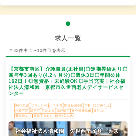
求人一覧
全33件中 1〜10件目を表示
【京都市南区】介護職員(正社員)◎定期昇給あり◎
賞与年3回あり(4.2ヶ月分)◎週休3日◎年間公休
162日！◎無資格・未経験OK◎手当充実｜社会福
祉法人清和園 京都市久世西老人デイサービスセ
ンター
50代活躍
ブランク可
住宅手当
即日勤務OK
年収400万円以上
年齢不問
新卒可
昇給あり
未経験可
社会保険完備
賞与あり
退職金あり
通勤手当あり
駅近5分以内