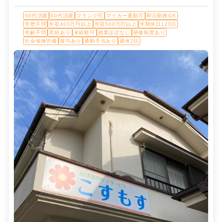
50代活躍
60代活躍
ブランク可
マイカー通勤可
即日勤務OK
学歴不問
年収400万円以上
年収500万円以上
年間休日120日
年齢不問
昇給あり
未経験可
残業ほぼなし
研修制度あり
社会保険完備
賞与あり
通勤手当あり
週休2日