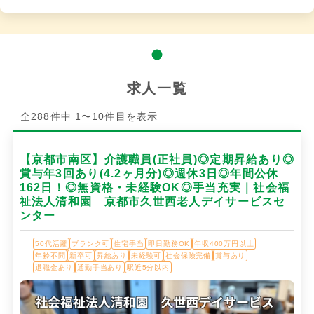
求人一覧
全288件中 1〜10件目を表示
【京都市南区】介護職員(正社員)◎定期昇給あり◎
賞与年3回あり(4.2ヶ月分)◎週休3日◎年間公休
162日！◎無資格・未経験OK◎手当充実｜社会福
祉法人清和園 京都市久世西老人デイサービスセ
ンター
50代活躍
ブランク可
住宅手当
即日勤務OK
年収400万円以上
年齢不問
新卒可
昇給あり
未経験可
社会保険完備
賞与あり
退職金あり
通勤手当あり
駅近5分以内