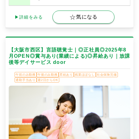
気になる
▶詳細をみる
【大阪市西区】言語聴覚士｜◎正社員◎2025年8
月OPEN◎賞与あり(業績による)◎昇給あり｜放課
後等デイサービス door
午前のみ勤務
午後のみ勤務
昇給あり
残業ほぼなし
社会保険完備
通勤手当あり
週2日からOK