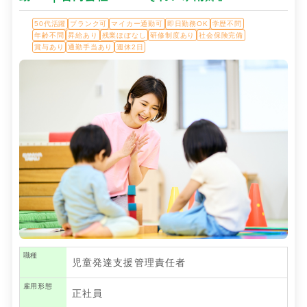
50代活躍
ブランク可
マイカー通勤可
即日勤務OK
学歴不問
年齢不問
昇給あり
残業ほぼなし
研修制度あり
社会保険完備
賞与あり
通勤手当あり
週休2日
職種
児童発達支援管理責任者
雇用形態
正社員