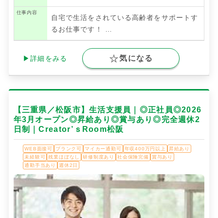
仕事内容
自宅で生活をされている高齢者をサポートす
るお仕事です！
…
気になる
▶詳細をみる
【三重県／松阪市】生活支援員｜◎正社員◎2026
年3月オープン◎昇給あり◎賞与あり◎完全週休2
日制｜Creator’ｓRoom松阪
WEB面接可
ブランク可
マイカー通勤可
年収400万円以上
昇給あり
未経験可
残業ほぼなし
研修制度あり
社会保険完備
賞与あり
通勤手当あり
週休2日