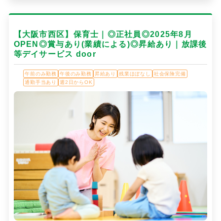
【大阪市西区】保育士｜◎正社員◎2025年8月
OPEN◎賞与あり(業績による)◎昇給あり｜放課後
等デイサービス door
午前のみ勤務
午後のみ勤務
昇給あり
残業ほぼなし
社会保険完備
通勤手当あり
週2日からOK