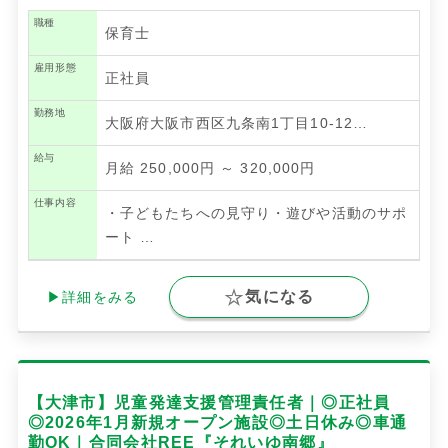
職種
保育士
雇用形態
正社員
勤務地
大阪府大阪市西区九条南1丁目10-12…
給与
月給 250,000円 ～ 320,000円
仕事内容
・子どもたちへの見守り・遊びや活動のサポ
ート
…
気になる
▶詳細をみる
【大津市】児童発達支援管理責任者｜◎正社員
◎2026年1月新規オープン施設◎土日休み◎車通
勤OK｜合同会社REE『それいゆ南郷』