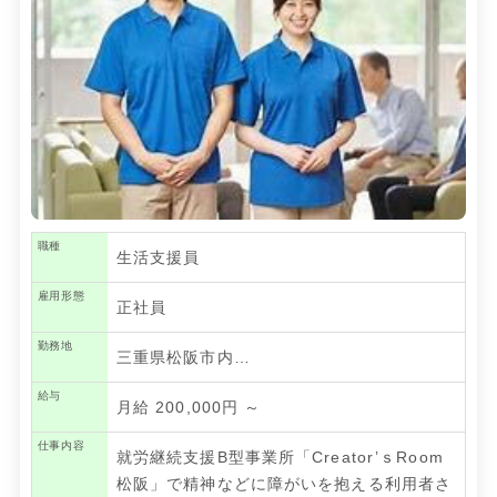
職種
生活支援員
雇用形態
正社員
勤務地
三重県松阪市内…
給与
月給 200,000円 ～
仕事内容
就労継続支援B型事業所「Creator’ｓRoom
松阪」で精神などに障がいを抱える利用者さ