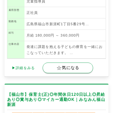
児童指導員
雇用形態
正社員
勤務地
広島県福山市新涯町1丁目5番29号…
給与
月給 180,000円 ～ 360,000円
仕事内容
発達に課題を抱える子どもの療育を一緒にお
こなっていただきます。
…
気になる
▶詳細をみる
【福山市】保育士(正)◎年間休日120日以上◎昇給
あり◎賞与あり◎マイカー通勤OK｜みなみん福山
新涯