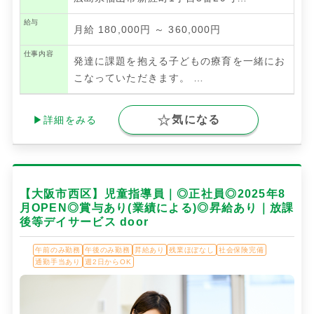
給与
月給 180,000円 ～ 360,000円
仕事内容
発達に課題を抱える子どもの療育を一緒にお
こなっていただきます。
…
気になる
▶詳細をみる
【大阪市西区】児童指導員｜◎正社員◎2025年8
月OPEN◎賞与あり(業績による)◎昇給あり｜放課
後等デイサービス door
午前のみ勤務
午後のみ勤務
昇給あり
残業ほぼなし
社会保険完備
通勤手当あり
週2日からOK