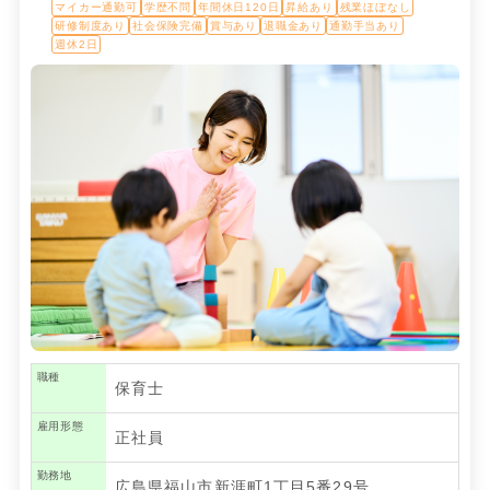
マイカー通勤可
学歴不問
年間休日120日
昇給あり
残業ほぼなし
研修制度あり
社会保険完備
賞与あり
退職金あり
通勤手当あり
週休2日
職種
保育士
雇用形態
正社員
勤務地
広島県福山市新涯町1丁目5番29号…