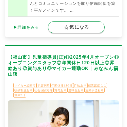
んとコミュニケーションを取り信頼関係を築
く事がメインです。
…
気になる
▶詳細をみる
【福山市】児童指導員(正)◎2025年4月オープン◎
オープニングスタッフ◎年間休日120日以上◎昇
給あり◎賞与あり◎マイカー通勤OK｜みなみん福
山曙
マイカー通勤可
学歴不問
年間休日120日
昇給あり
残業ほぼなし
研修制度あり
社会保険完備
賞与あり
退職金あり
通勤手当あり
週休2日