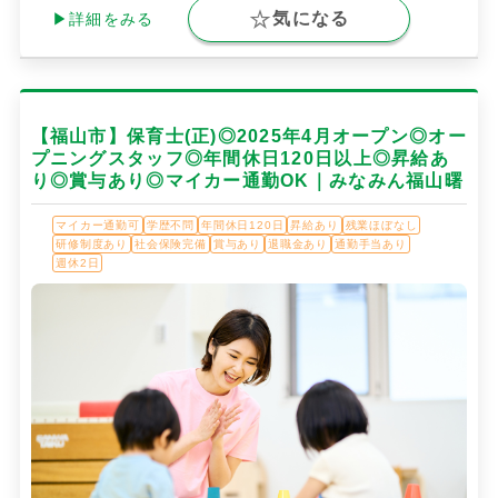
気になる
▶詳細をみる
【福山市】保育士(正)◎2025年4月オープン◎オー
プニングスタッフ◎年間休日120日以上◎昇給あ
り◎賞与あり◎マイカー通勤OK｜みなみん福山曙
マイカー通勤可
学歴不問
年間休日120日
昇給あり
残業ほぼなし
研修制度あり
社会保険完備
賞与あり
退職金あり
通勤手当あり
週休2日