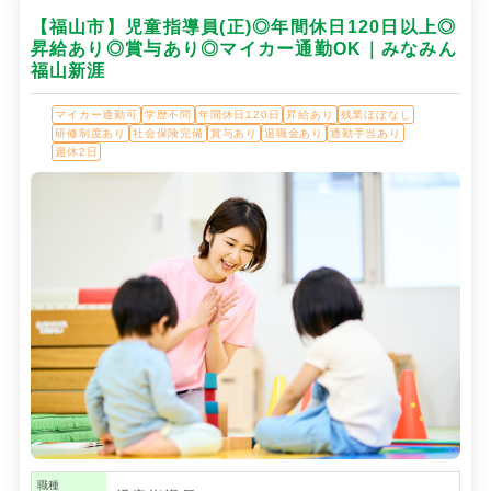
【福山市】児童指導員(正)◎年間休日120日以上◎
昇給あり◎賞与あり◎マイカー通勤OK｜みなみん
福山新涯
マイカー通勤可
学歴不問
年間休日120日
昇給あり
残業ほぼなし
研修制度あり
社会保険完備
賞与あり
退職金あり
通勤手当あり
週休2日
職種