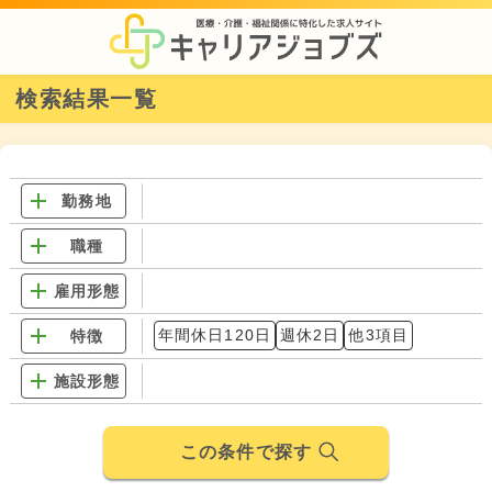
検索結果一覧
勤務地
職種
雇用形態
年間休日120日
週休2日
他3項目
特徴
施設形態
この条件で探す