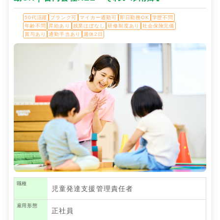
50代活躍
ブランク可
マイカー通勤可
即日勤務OK
学歴不問
年齢不問
昇給あり
残業ほぼなし
研修制度あり
社会保険完備
賞与あり
通勤手当あり
週休2日
職種
児童発達支援管理責任者
雇用形態
正社員