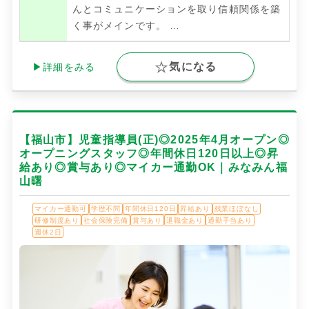
んとコミュニケーションを取り信頼関係を築
く事がメインです。
…
気になる
▶詳細をみる
【福山市】児童指導員(正)◎2025年4月オープン◎
オープニングスタッフ◎年間休日120日以上◎昇
給あり◎賞与あり◎マイカー通勤OK｜みなみん福
山曙
マイカー通勤可
学歴不問
年間休日120日
昇給あり
残業ほぼなし
研修制度あり
社会保険完備
賞与あり
退職金あり
通勤手当あり
週休2日