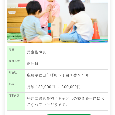
職種
児童指導員
雇用形態
正社員
勤務地
広島県福山市曙町５丁目１番２１号…
給与
月給 180,000円 ～ 360,000円
仕事内容
発達に課題を抱える子どもの療育を一緒にお
こなっていただきます。
…