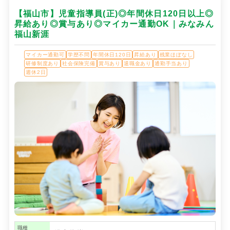
【福山市】児童指導員(正)◎年間休日120日以上◎
昇給あり◎賞与あり◎マイカー通勤OK｜みなみん
福山新涯
マイカー通勤可
学歴不問
年間休日120日
昇給あり
残業ほぼなし
研修制度あり
社会保険完備
賞与あり
退職金あり
通勤手当あり
週休2日
職種