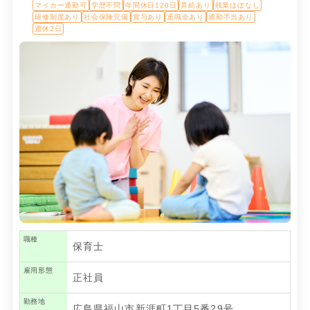
マイカー通勤可
学歴不問
年間休日120日
昇給あり
残業ほぼなし
研修制度あり
社会保険完備
賞与あり
退職金あり
通勤手当あり
週休2日
職種
保育士
雇用形態
正社員
勤務地
広島県福山市新涯町1丁目5番29号…