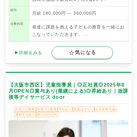
給与
月給 180,000円 ～ 360,000円
仕事内容
発達に課題を抱える子どもの療育を一緒にお
こなっていただきます。
…
気になる
▶詳細をみる
【大阪市西区】児童指導員｜◎正社員◎2025年8
月OPEN◎賞与あり(業績による)◎昇給あり｜放課
後等デイサービス door
午前のみ勤務
午後のみ勤務
昇給あり
残業ほぼなし
社会保険完備
通勤手当あり
週2日からOK