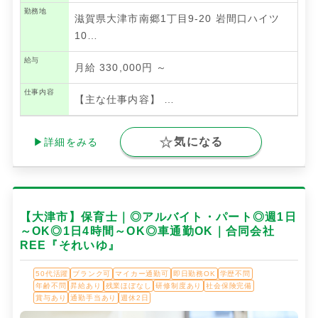
勤務地
滋賀県大津市南郷1丁目9-20 岩間口ハイツ
10…
給与
月給 330,000円 ～
仕事内容
【主な仕事内容】
…
気になる
▶詳細をみる
【大津市】保育士｜◎アルバイト・パート◎週1日
～OK◎1日4時間～OK◎車通勤OK｜合同会社
REE『それいゆ』
50代活躍
ブランク可
マイカー通勤可
即日勤務OK
学歴不問
年齢不問
昇給あり
残業ほぼなし
研修制度あり
社会保険完備
賞与あり
通勤手当あり
週休2日