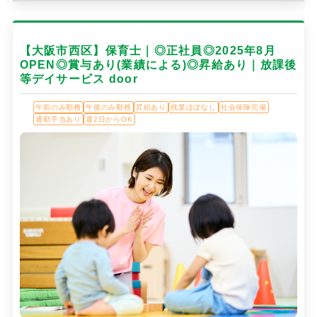
【大阪市西区】保育士｜◎正社員◎2025年8月
OPEN◎賞与あり(業績による)◎昇給あり｜放課後
等デイサービス door
午前のみ勤務
午後のみ勤務
昇給あり
残業ほぼなし
社会保険完備
通勤手当あり
週2日からOK