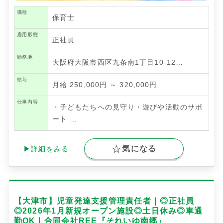
職種
保育士
雇用形態
正社員
勤務地
大阪府大阪市西区九条南1丁目10-12…
給与
月給 250,000円 ～ 320,000円
仕事内容
・子どもたちへの見守り・遊びや活動のサポ
ート
…
気になる
▶詳細をみる
【大津市】児童発達支援管理責任者｜◎正社員
◎2026年1月新規オープン施設◎土日休み◎車通
勤OK｜合同会社REE『それいゆ南郷』