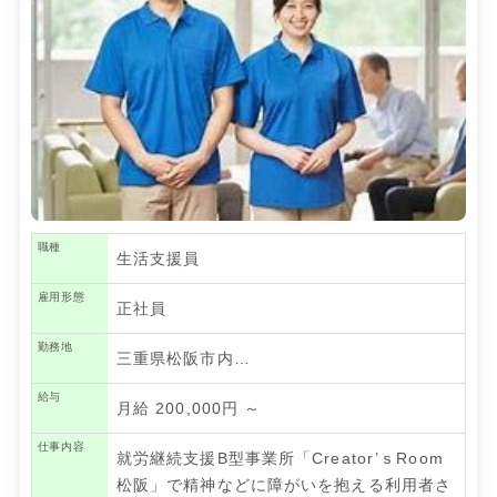
職種
生活支援員
雇用形態
正社員
勤務地
三重県松阪市内…
給与
月給 200,000円 ～
仕事内容
就労継続支援B型事業所「Creator’ｓRoom
松阪」で精神などに障がいを抱える利用者さ