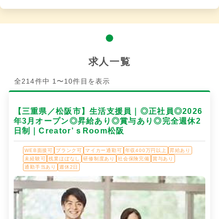
求人一覧
全214件中 1〜10件目を表示
【三重県／松阪市】生活支援員｜◎正社員◎2026
年3月オープン◎昇給あり◎賞与あり◎完全週休2
日制｜Creator’ｓRoom松阪
WEB面接可
ブランク可
マイカー通勤可
年収400万円以上
昇給あり
未経験可
残業ほぼなし
研修制度あり
社会保険完備
賞与あり
通勤手当あり
週休2日