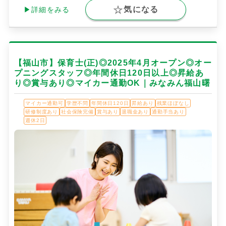
気になる
▶詳細をみる
【福山市】保育士(正)◎2025年4月オープン◎オー
プニングスタッフ◎年間休日120日以上◎昇給あ
り◎賞与あり◎マイカー通勤OK｜みなみん福山曙
マイカー通勤可
学歴不問
年間休日120日
昇給あり
残業ほぼなし
研修制度あり
社会保険完備
賞与あり
退職金あり
通勤手当あり
週休2日