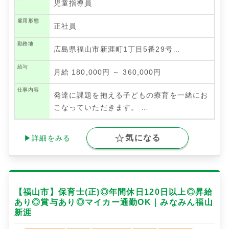
児童指導員
雇用形態
正社員
勤務地
広島県福山市新涯町1丁目5番29号…
給与
月給 180,000円 ～ 360,000円
仕事内容
発達に課題を抱える子どもの療育を一緒にお
こなっていただきます。
…
気になる
▶詳細をみる
【福山市】保育士(正)◎年間休日120日以上◎昇給
あり◎賞与あり◎マイカー通勤OK｜みなみん福山
新涯