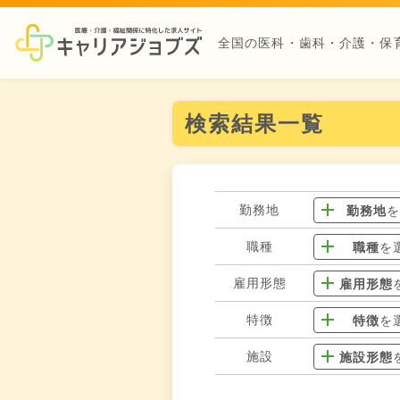
全国の医科・歯科・介護・保
検索結果一覧
勤務地
勤務地
職種
職種
を
雇用形態
雇用形態
特徴
特徴
を
施設
施設形態