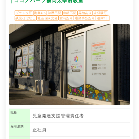
｜ココノハーツ福岡太宰府教室
ブランク可
副業OK
学歴不問
年齢不問
昇給あり
未経験可
残業ほぼなし
社会保険完備
賞与あり
通勤手当あり
週休2日
職種
児童発達支援管理責任者
雇用形態
正社員