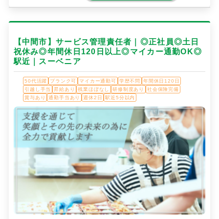
【中間市】サービス管理責任者｜◎正社員◎土日
祝休み◎年間休日120日以上◎マイカー通勤OK◎
駅近｜スーベニア
50代活躍
ブランク可
マイカー通勤可
学歴不問
年間休日120日
引越し手当
昇給あり
残業ほぼなし
研修制度あり
社会保険完備
賞与あり
通勤手当あり
週休2日
駅近5分以内