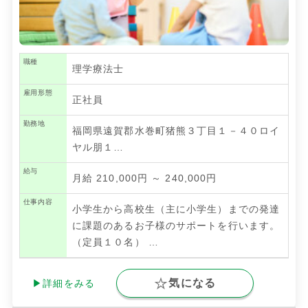
職種
理学療法士
雇用形態
正社員
勤務地
福岡県遠賀郡水巻町猪熊３丁目１－４０ロイ
ヤル朋１…
給与
月給 210,000円 ～ 240,000円
仕事内容
小学生から高校生（主に小学生）までの発達
に課題のあるお子様のサポートを行います。
（定員１０名）
…
気になる
▶詳細をみる