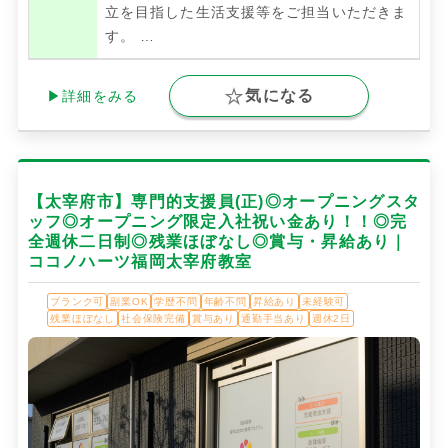
立を目指した生活支援等をご担当いただきま
す。
…
気になる
▶詳細をみる
【太宰府市】専門的支援員(正)◎オープニングスタ
ッフ◎オープニング限定入社祝い金あり！！◎完
全週休二日制◎残業ほぼなし◎賞与・昇給あり｜
ココノハーツ福岡太宰府教室
ブランク可
副業OK
学歴不問
年齢不問
昇給あり
未経験可
残業ほぼなし
社会保険完備
賞与あり
通勤手当あり
週休2日