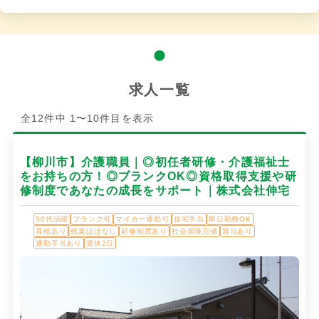
求人一覧
全12件中 1〜10件目を表示
【柳川市】介護職員｜◎初任者研修・介護福祉士
をお持ちの方！◎ブランクOK◎資格取得支援や研
修制度であなたの成長をサポート｜株式会社伸宅
50代活躍
ブランク可
マイカー通勤可
住宅手当
即日勤務OK
昇給あり
残業ほぼなし
研修制度あり
社会保険完備
賞与あり
通勤手当あり
週休2日