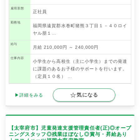
雇用形態
正社員
勤務地
福岡県遠賀郡水巻町猪熊３丁目１－４０ロイ
ヤル朋１…
給与
月給 210,000円 ～ 240,000円
仕事内容
小学生から高校生（主に小学生）までの発達
に課題のあるお子様のサポートを行います。
（定員１０名）
…
気になる
▶詳細をみる
【太宰府市】児童発達支援管理責任者(正)◎オープ
ニングスタッフ◎残業ほぼなし◎賞与・昇給あり