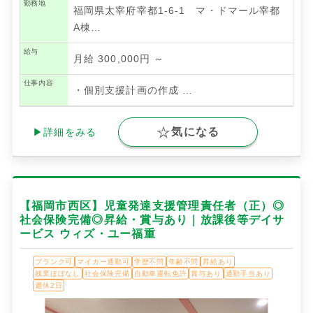
勤務地
福岡県太宰府宰都1-6-1 マ・ドマール宰都
A棟…
給与
月給 300,000円 ～
仕事内容
・個別支援計画の作成
…
気になる
▶詳細をみる
【福岡市西区】児童発達支援管理責任者（正）◎
社会保険完備◎昇給・賞与あり｜放課後等デイサ
ービス ウィズ・ユー福重
ブランク可
マイカー通勤可
学歴不問
年齢不問
昇給あり
残業ほぼなし
社会保険完備
自動車運転免許
賞与あり
通勤手当あり
週休2日