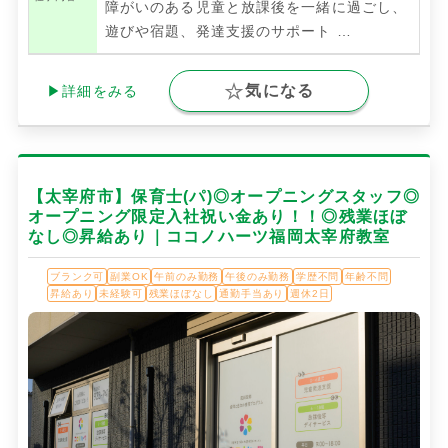
障がいのある児童と放課後を一緒に過ごし、
遊びや宿題、発達支援のサポート
…
気になる
▶詳細をみる
【太宰府市】保育士(パ)◎オープニングスタッフ◎
オープニング限定入社祝い金あり！！◎残業ほぼ
なし◎昇給あり｜ココノハーツ福岡太宰府教室
ブランク可
副業OK
午前のみ勤務
午後のみ勤務
学歴不問
年齢不問
昇給あり
未経験可
残業ほぼなし
通勤手当あり
週休2日