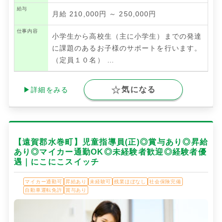
給与
月給 210,000円 ～ 250,000円
仕事内容
小学生から高校生（主に小学生）までの発達
に課題のあるお子様のサポートを行います。
（定員１０名）
…
気になる
▶詳細をみる
【遠賀郡水巻町】児童指導員(正)◎賞与あり◎昇給
あり◎マイカー通勤OK◎未経験者歓迎◎経験者優
遇｜にこにこスイッチ
マイカー通勤可
昇給あり
未経験可
残業ほぼなし
社会保険完備
自動車運転免許
賞与あり