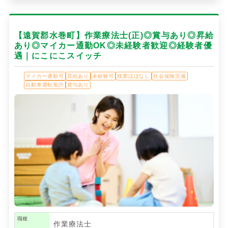
【遠賀郡水巻町】作業療法士(正)◎賞与あり◎昇給
あり◎マイカー通勤OK◎未経験者歓迎◎経験者優
遇｜にこにこスイッチ
マイカー通勤可
昇給あり
未経験可
残業ほぼなし
社会保険完備
自動車運転免許
賞与あり
職種
作業療法士