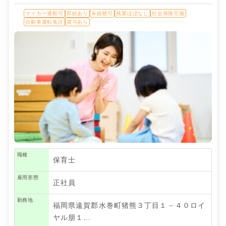
マイカー通勤可
昇給あり
未経験可
残業ほぼなし
社会保険完備
自動車運転免許
賞与あり
職種
保育士
雇用形態
正社員
勤務地
福岡県遠賀郡水巻町猪熊３丁目１－４０ロイ
ヤル朋１…