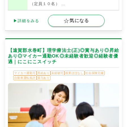
（定員１０名）
…
気になる
▶詳細をみる
【遠賀郡水巻町】理学療法士(正)◎賞与あり◎昇給
あり◎マイカー通勤OK◎未経験者歓迎◎経験者優
遇｜にこにこスイッチ
マイカー通勤可
昇給あり
未経験可
残業ほぼなし
社会保険完備
自動車運転免許
賞与あり