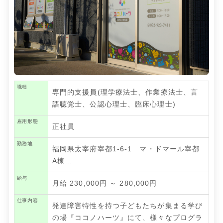
職種
専門的支援員(理学療法士、作業療法士、言
語聴覚士、公認心理士、臨床心理士)
雇用形態
正社員
勤務地
福岡県太宰府宰都1-6-1 マ・ドマール宰都
A棟…
給与
月給 230,000円 ～ 280,000円
仕事内容
発達障害特性を持つ子どもたちが集まる学び
の場『ココノハーツ』にて、様々なプログラ