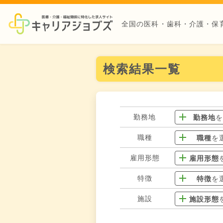
全国の医科・歯科・介護・保
検索結果一覧
勤務地
勤務地
職種
職種
を
雇用形態
雇用形態
特徴
特徴
を
施設
施設形態