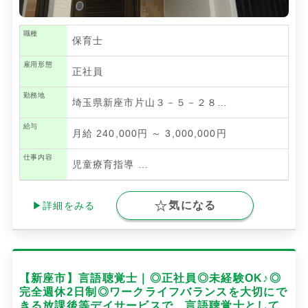
職種
保育士
雇用形態
正社員
勤務地
埼玉県新座市片山３－５－２８…
給与
月給 240,000円 ～ 3,000,000円
仕事内容
児童療育指導
…
気になる
▶詳細をみる
【新座市】言語聴覚士｜◎正社員◎未経験OK♪◎
完全週休2日制◎ワークライフバランスを大切にで
きる放課後等デイサービスで、言語聴覚士として