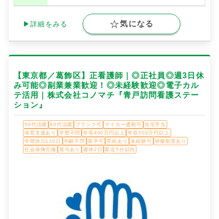
気になる
▶詳細をみる
【東京都／葛飾区】正看護師｜◎正社員◎週3日休
み可能◎副業兼業歓迎！◎未経験歓迎◎電子カル
テ活用｜株式会社コノマチ『青戸訪問看護ステー
ション』
50代活躍
60代活躍
ブランク可
マイカー通勤可
住宅手当
保育支援あり
学歴不問
年収400万円以上
年収500万円以上
年間休日120日
年齢不問
新卒可
昇給あり
未経験可
研修制度あり
社会保険完備
賞与あり
週休2日
駅近5分以内