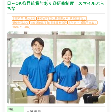
日～OK◎昇給賞与あり◎研修制度｜スマイルぷら
ちな
学歴不問
昇給あり
未経験可
正社員登用あり
残業ほぼなし
研修制度あり
社会保険完備
自動車運転免許
賞与あり
通勤手当あり
週2日からOK
職種
介護職員