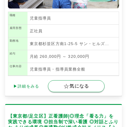
職種
児童指導員
雇用形態
正社員
勤務地
東京都杉並区方南1-25-5 サン・ヒルズ…
給与
月給 260,000円 ～ 320,000円
仕事内容
児童指導員・指導員業務全般
気になる
▶詳細をみる
【東京都/足立区】正看護師|◎理念「看る力」を
実践できる環境 ◎担当制で深い看護 ◎対話とふり