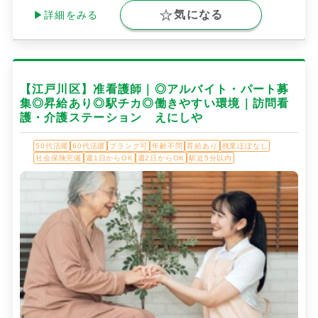
気になる
▶詳細をみる
【江戸川区】准看護師｜◎アルバイト・パート募
集◎昇給あり◎駅チカ◎働きやすい環境｜訪問看
護・介護ステーション えにしや
50代活躍
60代活躍
ブランク可
年齢不問
昇給あり
残業ほぼなし
社会保険完備
週1日からOK
週2日からOK
駅近5分以内