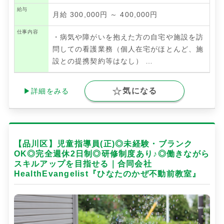
給与
月給 300,000円 ～ 400,000円
仕事内容
・病気や障がいを抱えた方の自宅や施設を訪
問しての看護業務（個人在宅がほとんど、施
設との提携契約等はなし）
…
気になる
▶詳細をみる
【品川区】児童指導員(正)◎未経験・ブランク
OK◎完全週休2日制◎研修制度あり♪◎働きながら
スキルアップを目指せる｜合同会社
HealthEvangelist『ひなたのかぜ不動前教室』