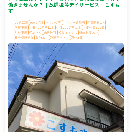
働きませんか？｜放課後等デイサービス こすも
す
50代活躍
60代活躍
ブランク可
マイカー通勤可
即日勤務OK
学歴不問
年収400万円以上
年収500万円以上
年間休日120日
年齢不問
昇給あり
未経験可
残業ほぼなし
研修制度あり
社会保険完備
賞与あり
通勤手当あり
週休2日