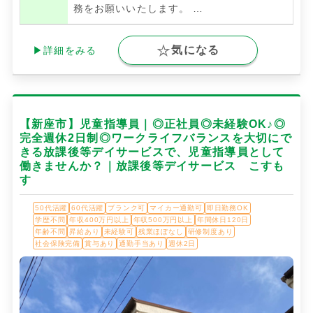
務をお願いいたします。
…
気になる
▶詳細をみる
【新座市】児童指導員｜◎正社員◎未経験OK♪◎
完全週休2日制◎ワークライフバランスを大切にで
きる放課後等デイサービスで、児童指導員として
働きませんか？｜放課後等デイサービス こすも
す
50代活躍
60代活躍
ブランク可
マイカー通勤可
即日勤務OK
学歴不問
年収400万円以上
年収500万円以上
年間休日120日
年齢不問
昇給あり
未経験可
残業ほぼなし
研修制度あり
社会保険完備
賞与あり
通勤手当あり
週休2日