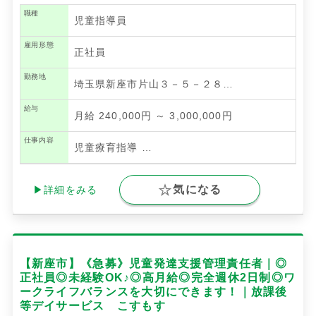
職種
児童指導員
雇用形態
正社員
勤務地
埼玉県新座市片山３－５－２８…
給与
月給 240,000円 ～ 3,000,000円
仕事内容
児童療育指導
…
気になる
▶詳細をみる
【新座市】《急募》児童発達支援管理責任者｜◎
正社員◎未経験OK♪◎高月給◎完全週休2日制◎ワ
ークライフバランスを大切にできます！｜放課後
等デイサービス こすもす