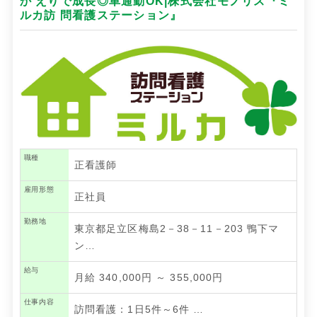
か えりで成長◎車通勤OK|株式会社モノリス『ミ
ルカ訪 問看護ステーション』
職種
正看護師
雇用形態
正社員
勤務地
東京都足立区梅島2－38－11－203 鴨下マ
ン…
給与
月給 340,000円 ～ 355,000円
仕事内容
訪問看護：1日5件～6件
…