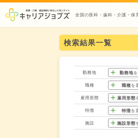
全国の医科・歯科・介護・保
検索結果一覧
勤務地
勤務地
職種
職種
を
雇用形態
雇用形態
特徴
特徴
を
施設
施設形態