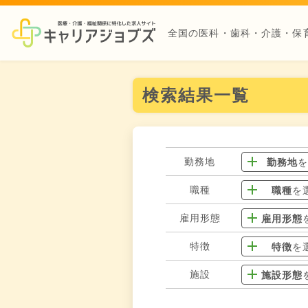
全国の医科・歯科・介護・保
検索結果一覧
勤務地
勤務地
職種
職種
を
雇用形態
雇用形態
特徴
特徴
を
施設
施設形態