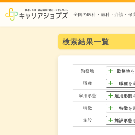
全国の医科・歯科・介護・保
検索結果一覧
勤務地
勤務地
職種
職種
を
雇用形態
雇用形態
特徴
特徴
を
施設
施設形態