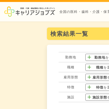
全国の医科・歯科・介護・保
検索結果一覧
勤務地
勤務地
職種
職種
を
雇用形態
雇用形態
特徴
特徴
を
施設
施設形態