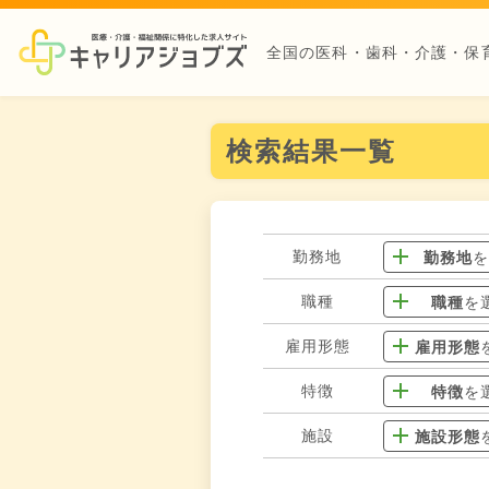
全国の医科・歯科・介護・保
検索結果一覧
勤務地
勤務地
職種
職種
を
雇用形態
雇用形態
特徴
特徴
を
施設
施設形態