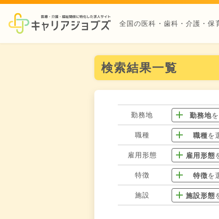
全国の医科・歯科・介護・保
検索結果一覧
勤務地
勤務地
職種
職種
を
雇用形態
雇用形態
特徴
特徴
を
施設
施設形態