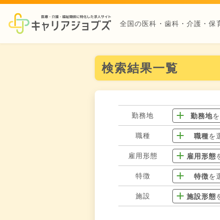
全国の医科・歯科・介護・保
検索結果一覧
勤務地
勤務地
職種
職種
を
雇用形態
雇用形態
特徴
特徴
を
施設
施設形態