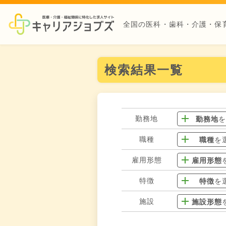
全国の医科・歯科・介護・保
検索結果一覧
勤務地
勤務地
職種
職種
を
雇用形態
雇用形態
特徴
特徴
を
施設
施設形態