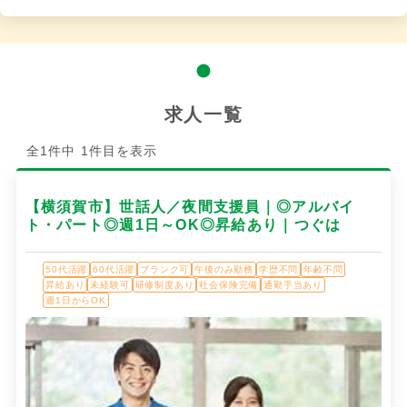
求人一覧
全1件中 1件目を表示
【横須賀市】世話人／夜間支援員｜◎アルバイ
ト・パート◎週1日～OK◎昇給あり｜つぐは
50代活躍
60代活躍
ブランク可
午後のみ勤務
学歴不問
年齢不問
昇給あり
未経験可
研修制度あり
社会保険完備
通勤手当あり
週1日からOK