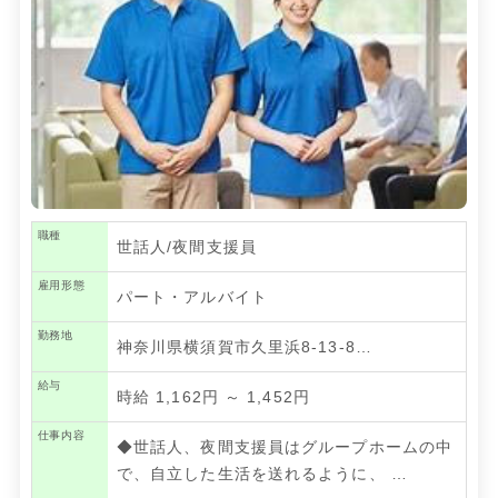
職種
世話人/夜間支援員
雇用形態
パート・アルバイト
勤務地
神奈川県横須賀市久里浜8-13-8…
給与
時給 1,162円 ～ 1,452円
仕事内容
◆世話人、夜間支援員はグループホームの中
で、自立した生活を送れるように、
…