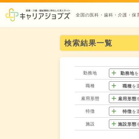
全国の医科・歯科・介護・保
検索結果一覧
勤務地
勤務地
職種
職種
を
雇用形態
雇用形態
特徴
特徴
を
施設
施設形態