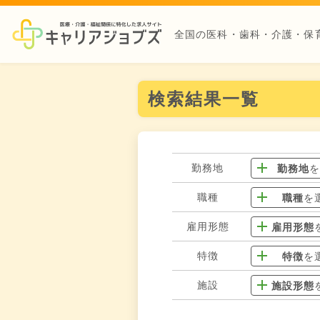
全国の医科・歯科・介護・保
検索結果一覧
勤務地
勤務地
職種
職種
を
雇用形態
雇用形態
特徴
特徴
を
施設
施設形態