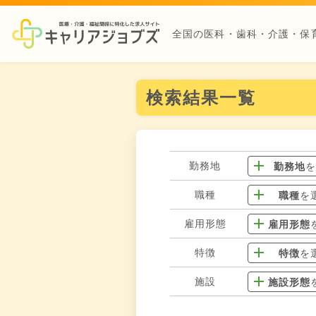
全国の医科・歯科・介護・保
検索結果一覧
勤務地
勤務地
職種
職種
を
雇用形態
雇用形態
特徴
特徴
を
施設
施設形態