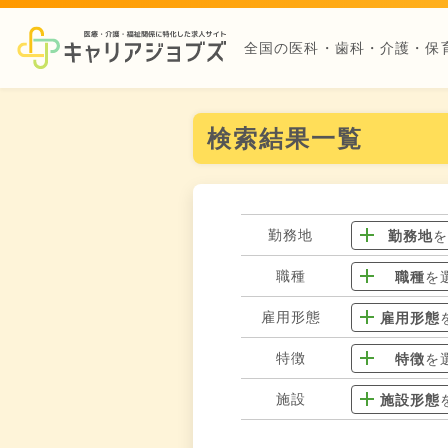
全国の医科・歯科・介護・保
検索結果一覧
勤務地
勤務地
職種
職種
を
雇用形態
雇用形態
特徴
特徴
を
施設
施設形態