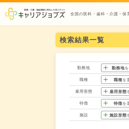
全国の医科・歯科・介護・保
検索結果一覧
勤務地
勤務地
職種
職種
を
雇用形態
雇用形態
特徴
特徴
を
施設
施設形態