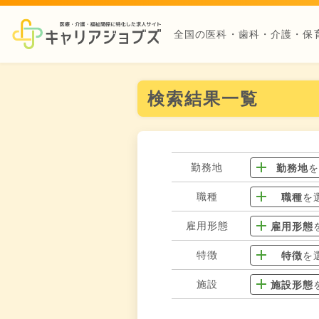
全国の医科・歯科・介護・保
検索結果一覧
勤務地
勤務地
職種
職種
を
雇用形態
雇用形態
特徴
特徴
を
施設
施設形態