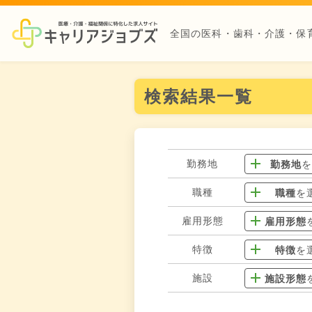
全国の医科・歯科・介護・保
検索結果一覧
勤務地
勤務地
職種
職種
を
雇用形態
雇用形態
特徴
特徴
を
施設
施設形態