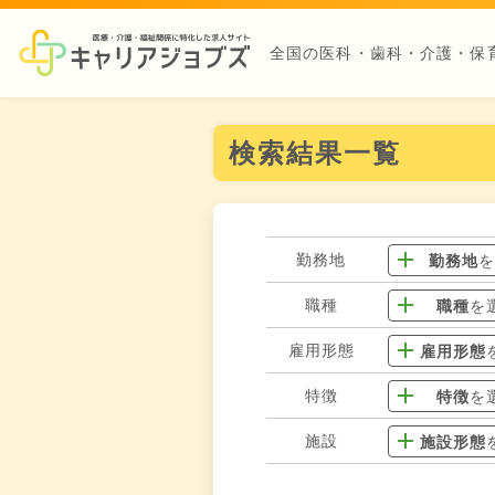
全国の医科・歯科・介護・保
検索結果一覧
勤務地
勤務地
職種
職種
を
雇用形態
雇用形態
特徴
特徴
を
施設
施設形態