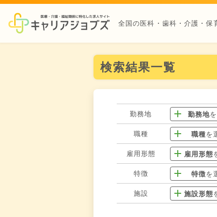
全国の医科・歯科・介護・保
検索結果一覧
勤務地
勤務地
職種
職種
を
雇用形態
雇用形態
特徴
特徴
を
施設
施設形態