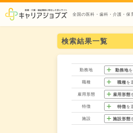
全国の医科・歯科・介護・保
検索結果一覧
勤務地
勤務地
職種
職種
を
雇用形態
雇用形態
特徴
特徴
を
施設
施設形態