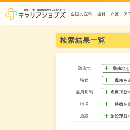
全国の医科・歯科・介護・保
検索結果一覧
勤務地
勤務地
職種
職種
を
雇用形態
雇用形態
特徴
特徴
を
施設
施設形態