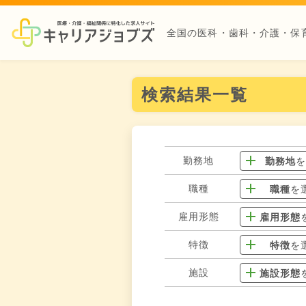
全国の医科・歯科・介護・保
検索結果一覧
勤務地
勤務地
職種
職種
を
雇用形態
雇用形態
特徴
特徴
を
施設
施設形態