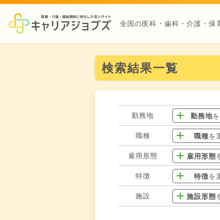
全国の医科・歯科・介護・保
検索結果一覧
勤務地
勤務地
職種
職種
を
雇用形態
雇用形態
特徴
特徴
を
施設
施設形態