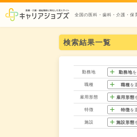
全国の医科・歯科・介護・保
検索結果一覧
勤務地
勤務地
職種
職種
を
雇用形態
雇用形態
特徴
特徴
を
施設
施設形態