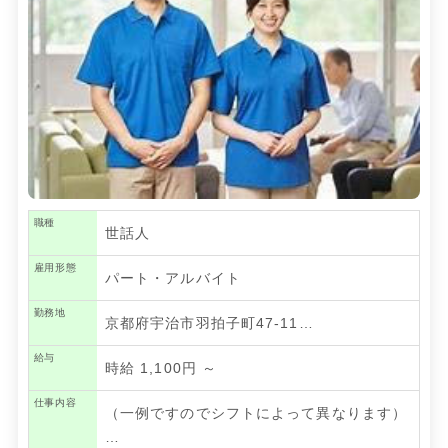
職種
世話人
雇用形態
パート・アルバイト
勤務地
京都府宇治市羽拍子町47-11…
給与
時給 1,100円 ～
仕事内容
（一例ですのでシフトによって異なります）
…