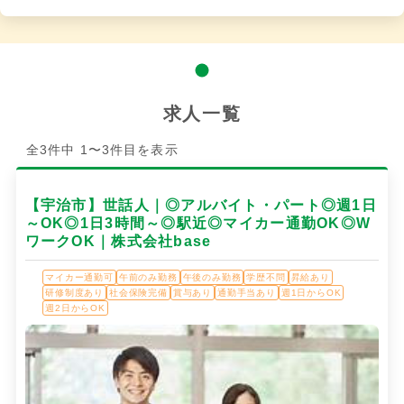
求人一覧
全3件中 1〜3件目を表示
【宇治市】世話人｜◎アルバイト・パート◎週1日
～OK◎1日3時間～◎駅近◎マイカー通勤OK◎W
ワークOK｜株式会社base
マイカー通勤可
午前のみ勤務
午後のみ勤務
学歴不問
昇給あり
研修制度あり
社会保険完備
賞与あり
通勤手当あり
週1日からOK
週2日からOK