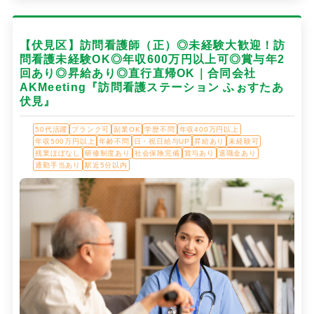
【伏見区】訪問看護師（正）◎未経験大歓迎！訪
問看護未経験OK◎年収600万円以上可◎賞与年2
回あり◎昇給あり◎直行直帰OK｜合同会社
AKMeeting『訪問看護ステーション ふぉすたあ
伏見』
50代活躍
ブランク可
副業OK
学歴不問
年収400万円以上
年収500万円以上
年齢不問
日・祝日給与UP
昇給あり
未経験可
残業ほぼなし
研修制度あり
社会保険完備
賞与あり
退職金あり
通勤手当あり
駅近5分以内