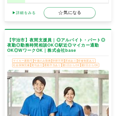
気になる
▶詳細をみる
【宇治市】夜間支援員｜◎アルバイト・パート◎
夜勤◎勤務時間相談OK◎駅近◎マイカー通勤
OK◎WワークOK｜株式会社base
マイカー通勤可
午後のみ勤務
学歴不問
昇給あり
研修制度あり
社会保険完備
賞与あり
通勤手当あり
週1日からOK
週2日からOK