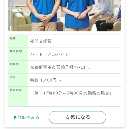
職種
夜間支援員
雇用形態
パート・アルバイト
勤務地
京都府宇治市羽拍子町47-11…
給与
時給 1,400円 ～
仕事内容
（例：17時00分～5時00分の勤務の場合）
…
気になる
▶詳細をみる