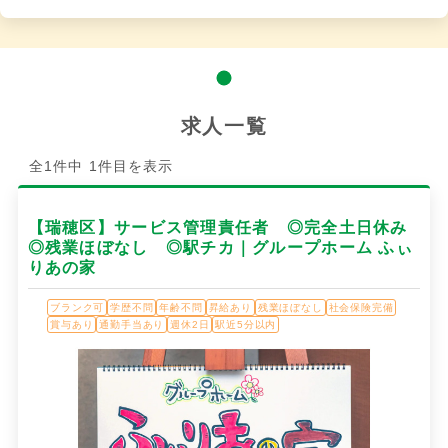
求人一覧
全1件中 1件目を表示
【瑞穂区】サービス管理責任者 ◎完全土日休み
◎残業ほぼなし ◎駅チカ｜グループホーム ふぃ
りあの家
ブランク可
学歴不問
年齢不問
昇給あり
残業ほぼなし
社会保険完備
賞与あり
通勤手当あり
週休2日
駅近5分以内