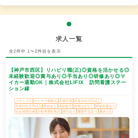
求人一覧
全2件中 1〜2件目を表示
【神戸市西区】リハビリ職(正)◎資格を活かせる◎
未経験歓迎◎賞与あり◎手当あり◎研修あり◎マ
イカー通勤OK｜株式会社LIFIX 訪問看護ステー
ション縁
ブランク可
マイカー通勤可
学歴不問
年収400万円以上
年収500万円以上
昇給あり
未経験可
残業ほぼなし
研修制度あり
社会保険完備
自動車運転免許
賞与あり
通勤手当あり
週休2日