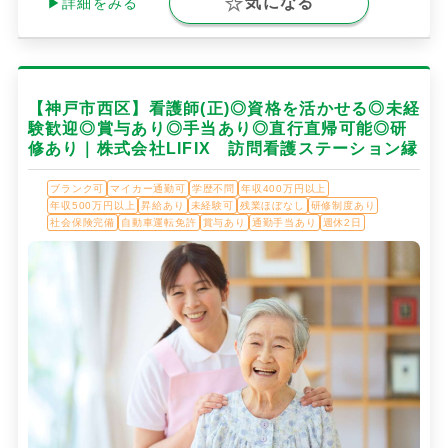
気になる
▶詳細をみる
【神戸市西区】看護師(正)◎資格を活かせる◎未経
験歓迎◎賞与あり◎手当あり◎直行直帰可能◎研
修あり｜株式会社LIFIX 訪問看護ステーション縁
ブランク可
マイカー通勤可
学歴不問
年収400万円以上
年収500万円以上
昇給あり
未経験可
残業ほぼなし
研修制度あり
社会保険完備
自動車運転免許
賞与あり
通勤手当あり
週休2日