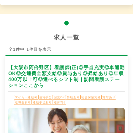
求人一覧
全1件中 1件目を表示
【大阪市阿倍野区】看護師(正)◎手当充実◎車通勤
OK◎交通費全額支給◎賞与あり◎昇給あり◎年収
400万以上可◎選べるシフト制｜訪問看護ステー
ションここから
マイカー通勤可
住宅手当
副業OK
昇給あり
社会保険完備
賞与あり
退職金あり
通勤手当あり
週休2日