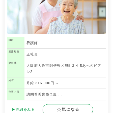
職種
看護師
雇用形態
正社員
勤務地
大阪府大阪市阿倍野区旭町3-4-5あべのビア
レ2…
給与
月給 316,000円 ～
仕事内容
訪問看護業務全般
…
気になる
▶詳細をみる