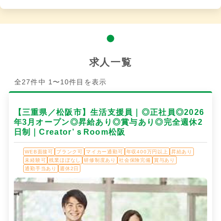
求人一覧
全27件中 1〜10件目を表示
【三重県／松阪市】生活支援員｜◎正社員◎2026
年3月オープン◎昇給あり◎賞与あり◎完全週休2
日制｜Creator’ｓRoom松阪
WEB面接可
ブランク可
マイカー通勤可
年収400万円以上
昇給あり
未経験可
残業ほぼなし
研修制度あり
社会保険完備
賞与あり
通勤手当あり
週休2日