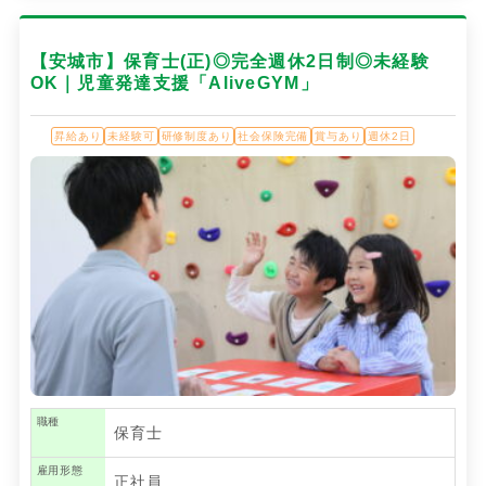
【安城市】保育士(正)◎完全週休2日制◎未経験
OK｜児童発達支援「AliveGYM」
昇給あり
未経験可
研修制度あり
社会保険完備
賞与あり
週休2日
職種
保育士
雇用形態
正社員