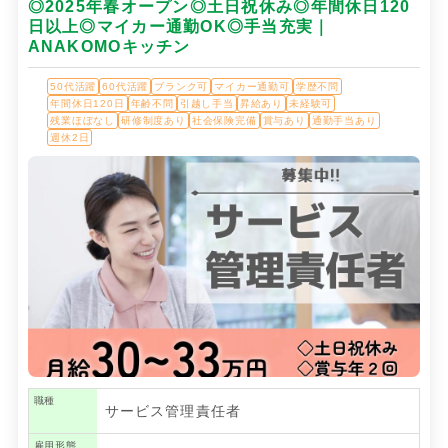
◎2025年春オープン◎土日祝休み◎年間休日120
日以上◎マイカー通勤OK◎手当充実｜
ANAKOMOキッチン
50代活躍
60代活躍
ブランク可
マイカー通勤可
学歴不問
年間休日120日
年齢不問
引越し手当
昇給あり
未経験可
残業ほぼなし
研修制度あり
社会保険完備
賞与あり
通勤手当あり
週休2日
職種
サービス管理責任者
雇用形態