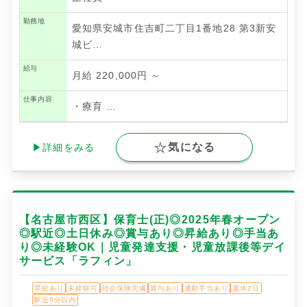
勤務地
愛知県安城市住吉町二丁目1番地28 第3新安
城ビ…
給与
月給 220,000円 ～
仕事内容
・療育
…
気になる
▶詳細をみる
【名古屋市西区】保育士(正)◎2025年春オープン
◎駅近◎土日休み◎賞与あり◎昇給あり◎手当あ
り◎未経験OK｜児童発達支援・児童放課後等デイ
サービス「ラフィン」
昇給あり
未経験可
社会保険完備
賞与あり
通勤手当あり
週休2日
駅近5分以内