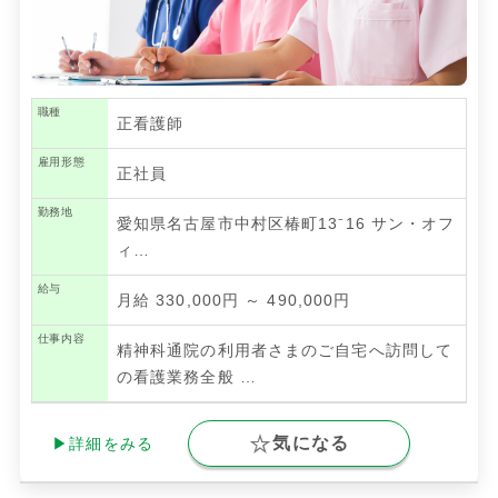
職種
正看護師
雇用形態
正社員
勤務地
愛知県名古屋市中村区椿町13⁻16 サン・オフ
ィ…
給与
月給 330,000円 ～ 490,000円
仕事内容
精神科通院の利用者さまのご自宅へ訪問して
の看護業務全般
…
気になる
▶詳細をみる