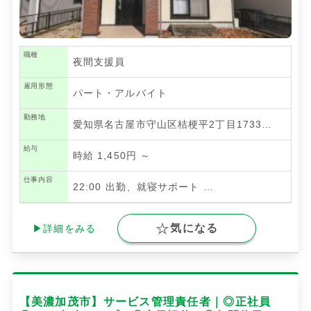
職種
夜間支援員
雇用形態
パート・アルバイト
勤務地
愛知県名古屋市守山区桔梗平2丁目1733…
給与
時給 1,450円 ～
仕事内容
22:00 出勤、就寝サポート
…
気になる
▶詳細をみる
【美濃加茂市】サービス管理責任者｜◎正社員