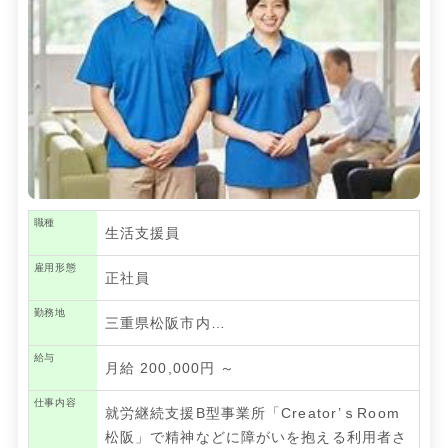
職種
生活支援員
雇用形態
正社員
勤務地
三重県松阪市内…
給与
月給 200,000円 ～
仕事内容
就労継続支援B型事業所「Creator’ｓRoom
松阪」で精神などに障がいを抱える利用者さ