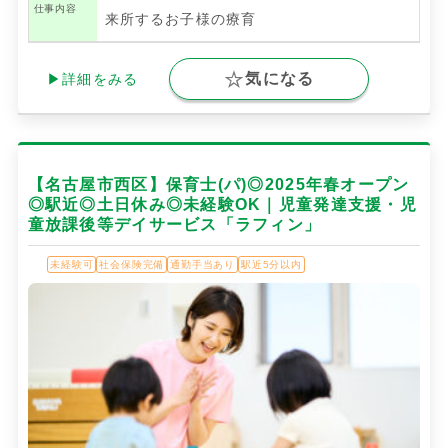
仕事内容
来所するお子様の療育
気になる
▶詳細をみる
【名古屋市西区】保育士(パ)◎2025年春オープン
◎駅近◎土日休み◎未経験OK｜児童発達支援・児
童放課後等デイサービス「ラフィン」
未経験可
社会保険完備
通勤手当あり
駅近5分以内