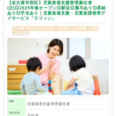
【名古屋市西区】児童発達支援管理責任者
(正)◎2025年春オープン◎駅近◎賞与あり◎昇給
あり◎手当あり｜児童発達支援・児童放課後等デ
イサービス「ラフィン」
昇給あり
未経験可
社会保険完備
賞与あり
通勤手当あり
週休2日
駅近5分以内
職種
児童発達支援管理責任者
雇用形態
正社員