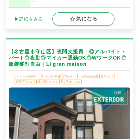
…
気になる
▶詳細をみる
【名古屋市守山区】夜間支援員｜◎アルバイト・
パート◎夜勤◎マイカー通勤OK◎WワークOK◎
服装髪型自由｜Li gran maison
マイカー通勤可
午後のみ勤務
昇給あり
社会保険完備
賞与あり
通勤手当あり
週1日からOK
週2日からOK