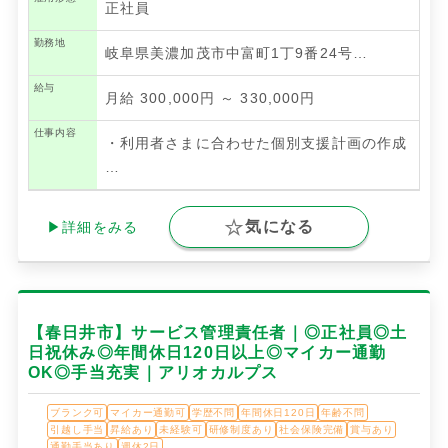
正社員
勤務地
岐阜県美濃加茂市中富町1丁9番24号…
給与
月給 300,000円 ～ 330,000円
仕事内容
・利用者さまに合わせた個別支援計画の作成
…
気になる
▶詳細をみる
【春日井市】サービス管理責任者｜◎正社員◎土
日祝休み◎年間休日120日以上◎マイカー通勤
OK◎手当充実｜アリオカルプス
ブランク可
マイカー通勤可
学歴不問
年間休日120日
年齢不問
引越し手当
昇給あり
未経験可
研修制度あり
社会保険完備
賞与あり
通勤手当あり
週休2日