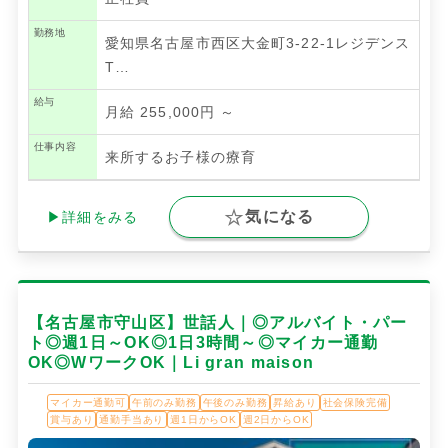
勤務地
愛知県名古屋市西区大金町3-22-1レジデンス
T…
給与
月給 255,000円 ～
仕事内容
来所するお子様の療育
気になる
▶詳細をみる
【名古屋市守山区】世話人｜◎アルバイト・パー
ト◎週1日～OK◎1日3時間～◎マイカー通勤
OK◎WワークOK｜Li gran maison
マイカー通勤可
午前のみ勤務
午後のみ勤務
昇給あり
社会保険完備
賞与あり
通勤手当あり
週1日からOK
週2日からOK