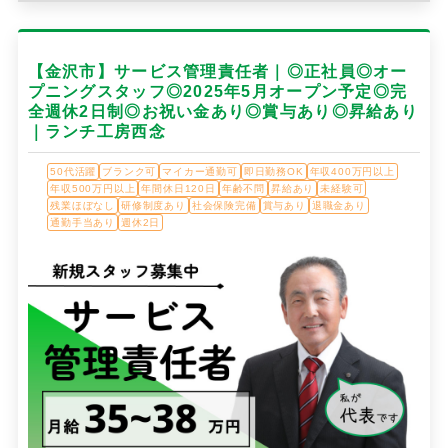
【金沢市】サービス管理責任者｜◎正社員◎オー
プニングスタッフ◎2025年5月オープン予定◎完
全週休2日制◎お祝い金あり◎賞与あり◎昇給あり
｜ランチ工房西念
50代活躍
ブランク可
マイカー通勤可
即日勤務OK
年収400万円以上
年収500万円以上
年間休日120日
年齢不問
昇給あり
未経験可
残業ほぼなし
研修制度あり
社会保険完備
賞与あり
退職金あり
通勤手当あり
週休2日