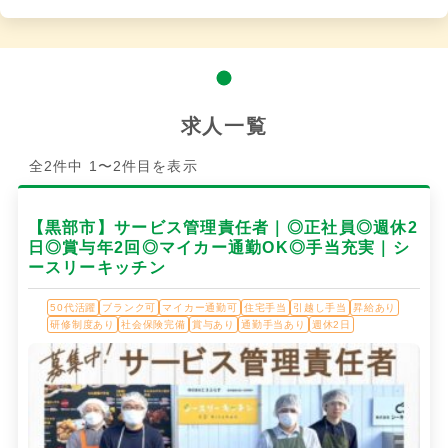
求人一覧
全2件中 1〜2件目を表示
【黒部市】サービス管理責任者｜◎正社員◎週休2
日◎賞与年2回◎マイカー通勤OK◎手当充実｜シ
ースリーキッチン
50代活躍
ブランク可
マイカー通勤可
住宅手当
引越し手当
昇給あり
研修制度あり
社会保険完備
賞与あり
通勤手当あり
週休2日