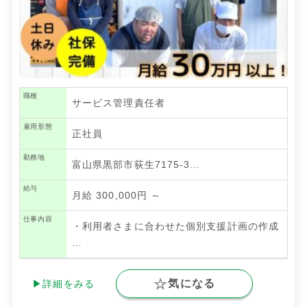
職種
サービス管理責任者
雇用形態
正社員
勤務地
富山県黒部市荻生7175-3…
給与
月給 300,000円 ～
仕事内容
・利⽤者さまに合わせた個別⽀援計画の作成
…
気になる
▶詳細をみる