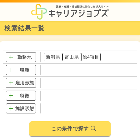
検索結果一覧
新潟県
富山県
他4項目
勤務地
職種
雇用形態
特徴
施設形態
この条件で探す