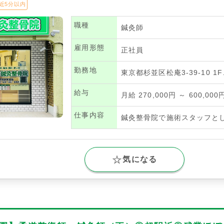
近5分以内
職種
鍼灸師
雇用形態
正社員
勤務地
東京都杉並区松庵3-39-10 1
給与
月給 270,000円 ～ 600,000
仕事内容
鍼灸整骨院で施術スタッフと
気になる