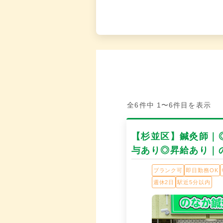
全6件中 1〜6件目を表示
【杉並区】鍼灸師｜
与あり◎昇給あり｜
ブランク可
即日勤務OK
週休2日
駅近5分以内