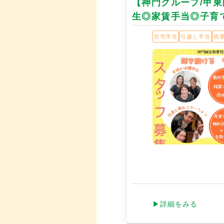
【神門グループ/甲
生◎家賃手当◎子育
住宅手当
引越し手当
残
▶詳細をみる