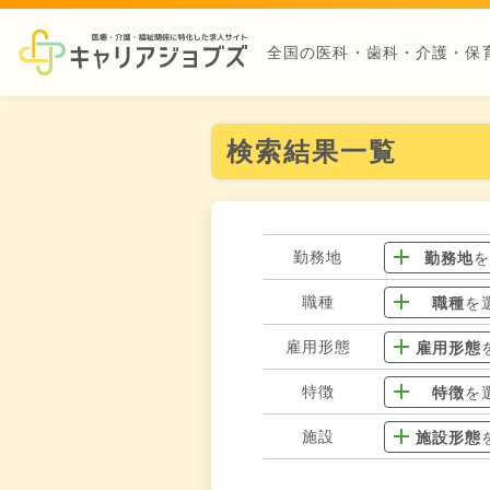
全国の医科・歯科・介護・保
検索結果一覧
勤務地
勤務地
職種
職種
を
雇用形態
雇用形態
特徴
特徴
を
施設
施設形態