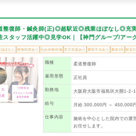
道整復師・鍼灸師(正)◎超駅近◎残業ほぼなし◎充
性スタッフ活躍中◎見学OK｜【神門グループ/アー
業ほぼなし
研修制度あり
社会保険完備
育児支援あり
通勤手当あり
週休2日
駅近5
職種
柔道整復師
雇用形態
正社員
勤務地
大阪府大阪市福島区大開1-2-1
給与
月給 300,000円 ～ 450,000
仕事内容
施術を中心とした院内での運
お任せします。