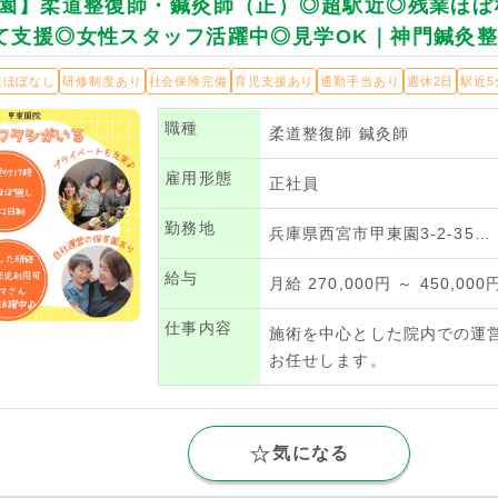
東園】柔道整復師・鍼灸師（正）◎超駅近◎残業ほぼ
て支援◎女性スタッフ活躍中◎見学OK｜神門鍼灸整
業ほぼなし
研修制度あり
社会保険完備
育児支援あり
通勤手当あり
週休2日
駅近5
職種
柔道整復師
鍼灸師
雇用形態
正社員
勤務地
兵庫県西宮市甲東園3-2-35…
給与
月給 270,000円 ～ 450,000
仕事内容
施術を中心とした院内での運
お任せします。
気になる