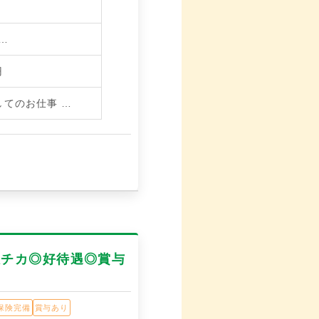
F…
円
してのお仕事
…
駅チカ◎好待遇◎賞与
保険完備
賞与あり