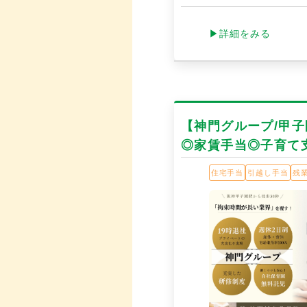
▶詳細をみる
【神門グループ/甲
◎家賃手当◎子育て
住宅手当
引越し手当
残