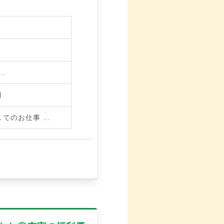
F…
円
してのお仕事
…