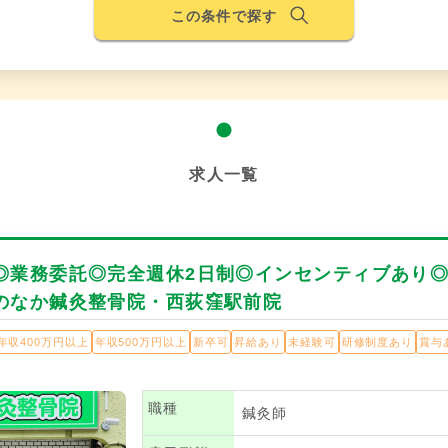
この条件で探す
求人一覧
◎業務委託◎完全週休2日制◎インセンティブあり
のなか鍼灸整骨院・西荻窪駅前院
年収400万円以上
年収500万円以上
新卒可
昇給あり
未経験可
研修制度あり
賞与
職種
鍼灸師