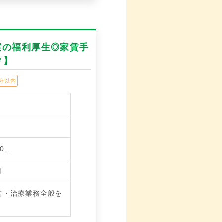
実の福利厚生◎家賃手
ク】
分以内
0…
円
営・治療業務全般を