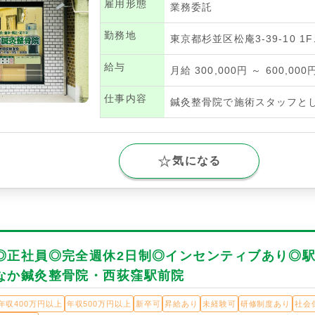
雇用形態
業務委託
勤務地
東京都杉並区松庵3-39-10 1
給与
月給 300,000円 ～ 600,000
仕事内容
鍼灸整骨院で施術スタッフと
気になる
◎正社員◎完全週休2日制◎インセンティブあり◎
なか鍼灸整骨院・西荻窪駅前院
年収400万円以上
年収500万円以上
新卒可
昇給あり
未経験可
研修制度あり
社会