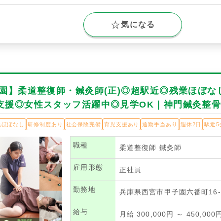
気になる
子園】柔道整復師・鍼灸師(正)◎超駅近◎残業ほぼな
支援◎女性スタッフ活躍中◎見学OK｜神門鍼灸整
業ほぼなし
研修制度あり
社会保険完備
育児支援あり
通勤手当あり
週休2日
駅近5
職種
柔道整復師
鍼灸師
雇用形態
正社員
勤務地
兵庫県西宮市甲子園六番町16-
給与
月給 300,000円 ～ 450,000