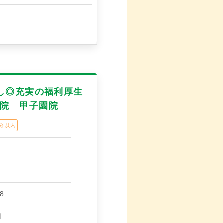
し◎充実の福利厚生
骨院 甲子園院
分以内
8…
円